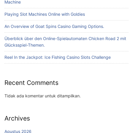
Machine
Playing Slot Machines Online with Goldies
An Overview of Goat Spins Casino Gaming Options.
Überblick über den Online-Spielautomaten Chicken Road 2 mit
Glücksspiel-Themen.
Reel In the Jackpot: Ice Fishing Casino Slots Challenge
Recent Comments
Tidak ada komentar untuk ditampilkan.
Archives
Agustus 2026