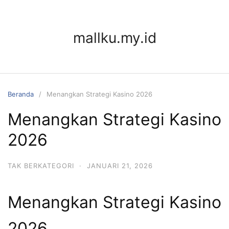
Langsung
ke
konten
mallku.my.id
Beranda
Menangkan Strategi Kasino 2026
Menangkan Strategi Kasino
2026
TAK BERKATEGORI
·
JANUARI 21, 2026
Menangkan Strategi Kasino
2026