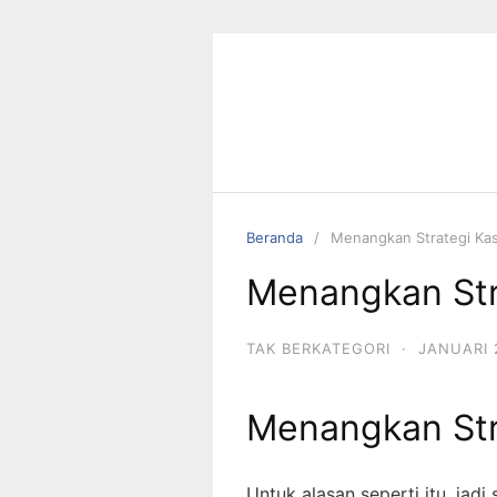
Langsung
ke
konten
Beranda
Menangkan Strategi Kas
Menangkan Str
TAK BERKATEGORI
·
JANUARI 
Menangkan Str
Untuk alasan seperti itu, jadi