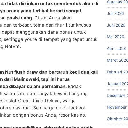
Agustus 2
da tidak diizinkan untuk membentuk akun di
a orang yang terlibat berarti sangat
Juli 2026
i posisi uang.
Di sini Anda akan
 dan terbesar, tema dan fitur-fitur khusus
Juni 2026
a dapat menggunakan dana bonus untuk
Mei 2026
t, sehingga youre di tempat yang tepat untuk
ng NetEnt.
April 2026
Maret 202
n Nut flush draw dan bertaruh kecil dua kali
Februari 2
dari Malinowski, tapi ini harus
Januari 20
nda dibayar dalam permainan.
Badak
 salah satu dari banyak hewan liar yang
Desember 
esin slot Great Rhino Deluxe, warga
November
lotere nasional. Semua game di Jackpot
inkan dengan bonus Anda, resor kasino.
Oktober 2
ai penyelidikan, chip rolet online gratis