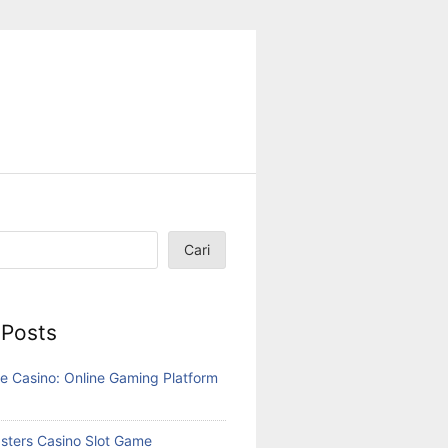
Cari
 Posts
ne Casino: Online Gaming Platform
asters Casino Slot Game