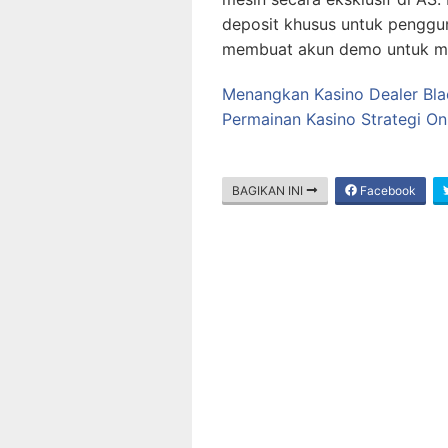
deposit khusus untuk penggun
membuat akun demo untuk m
Menangkan Kasino Dealer Bla
Permainan Kasino Strategi On
BAGIKAN INI
Facebook