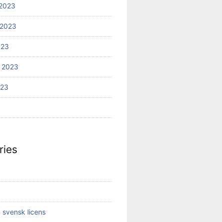
2023
 2023
023
 2023
023
ries
 svensk licens