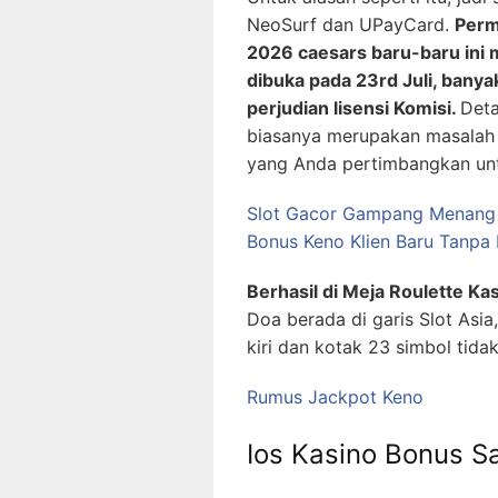
NeoSurf dan UPayCard.
Perm
2026 caesars baru-baru in
dibuka pada 23rd Juli, banya
perjudian lisensi Komisi.
Deta
biasanya merupakan masalah p
yang Anda pertimbangkan unt
Slot Gacor Gampang Menang 
Bonus Keno Klien Baru Tanpa
Berhasil di Meja Roulette Ka
Doa berada di garis Slot Asi
kiri dan kotak 23 simbol tidak 
Rumus Jackpot Keno
Ios Kasino Bonus S