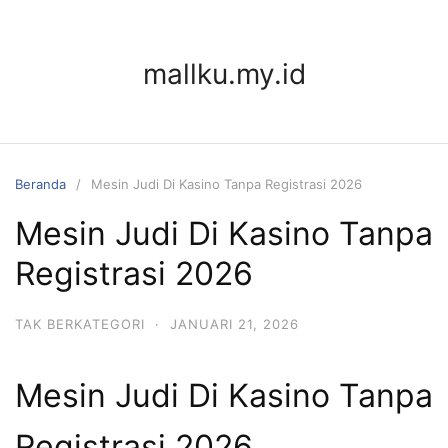
Langsung
ke
konten
mallku.my.id
Beranda
Mesin Judi Di Kasino Tanpa Registrasi 2026
Mesin Judi Di Kasino Tanpa
Registrasi 2026
TAK BERKATEGORI
·
JANUARI 21, 2026
Mesin Judi Di Kasino Tanpa
Registrasi 2026