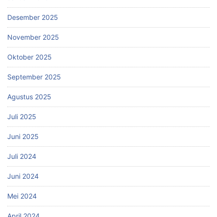
Desember 2025
November 2025
Oktober 2025
September 2025
Agustus 2025
Juli 2025
Juni 2025
Juli 2024
Juni 2024
Mei 2024
April 2024