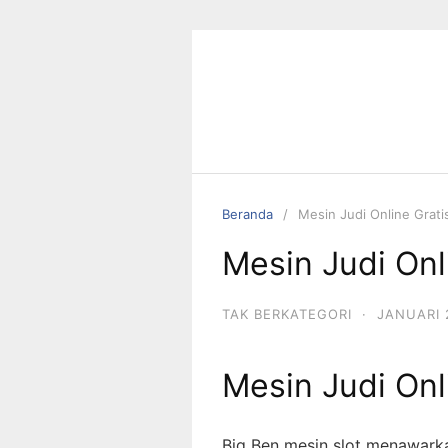
Langsung
ke
konten
Beranda
Mesin Judi Online Grati
Mesin Judi Onl
TAK BERKATEGORI
·
JANUARI 
Mesin Judi Onl
Big Ben mesin slot menawark