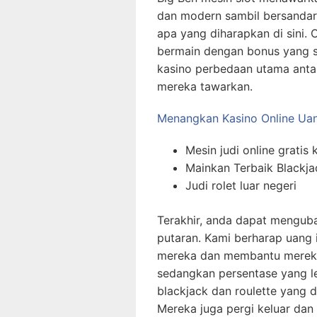
dan modern sambil bersandar
apa yang diharapkan di sini.
bermain dengan bonus yang sa
kasino perbedaan utama anta
mereka tawarkan.
Menangkan Kasino Online Ua
Mesin judi online gratis 
Mainkan Terbaik Blackj
Judi rolet luar negeri
Terakhir, anda dapat mengub
putaran. Kami berharap uang
mereka dan membantu mereka
sedangkan persentase yang l
blackjack dan roulette yang d
Mereka juga pergi keluar dan