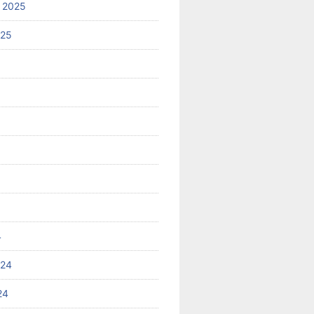
 2025
025
4
024
24