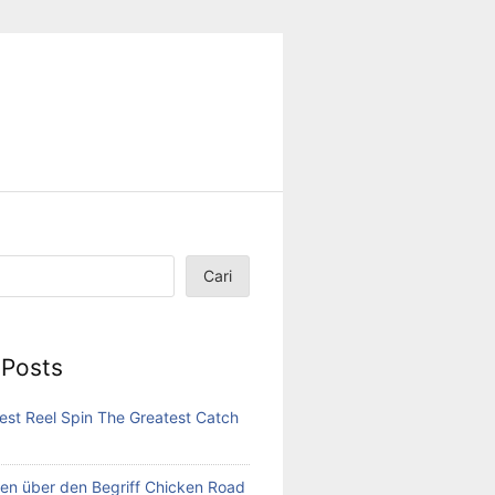
Cari
 Posts
est Reel Spin The Greatest Catch
nen über den Begriff Chicken Road