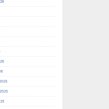
026
6
026
26
2025
 2025
025