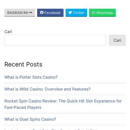
BAGIKAN INI
Facebook
Twitter
WhatsApp
Cari
Cari
Recent Posts
What is Potter Slots Casino?
What is iWild Casino: Overview and Features?
Rocket Spin Casino Review: The Quick‑Hit Slot Experience for
Fast‑Paced Players
What is Goat Spins Casino?