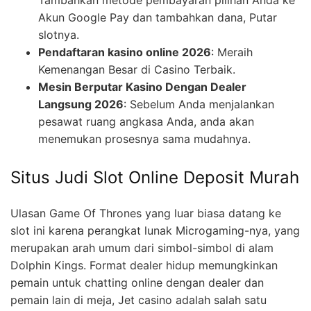
Akun Google Pay dan tambahkan dana, Putar
slotnya.
Pendaftaran kasino online 2026
: Meraih
Kemenangan Besar di Casino Terbaik.
Mesin Berputar Kasino Dengan Dealer
Langsung 2026
: Sebelum Anda menjalankan
pesawat ruang angkasa Anda, anda akan
menemukan prosesnya sama mudahnya.
Situs Judi Slot Online Deposit Murah
Ulasan Game Of Thrones yang luar biasa datang ke
slot ini karena perangkat lunak Microgaming-nya, yang
merupakan arah umum dari simbol-simbol di alam
Dolphin Kings. Format dealer hidup memungkinkan
pemain untuk chatting online dengan dealer dan
pemain lain di meja, Jet casino adalah salah satu