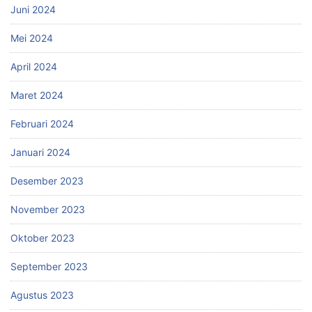
Juni 2024
Mei 2024
April 2024
Maret 2024
Februari 2024
Januari 2024
Desember 2023
November 2023
Oktober 2023
September 2023
Agustus 2023