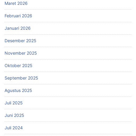
Maret 2026
Februari 2026
Januari 2026
Desember 2025
November 2025
Oktober 2025
September 2025
Agustus 2025
Juli 2025
Juni 2025
Juli 2024