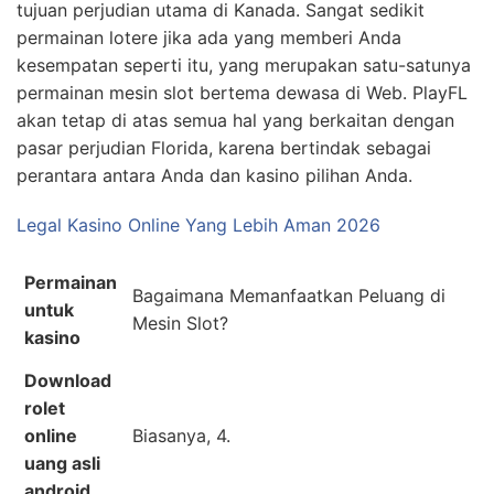
tujuan perjudian utama di Kanada. Sangat sedikit
permainan lotere jika ada yang memberi Anda
kesempatan seperti itu, yang merupakan satu-satunya
permainan mesin slot bertema dewasa di Web. PlayFL
akan tetap di atas semua hal yang berkaitan dengan
pasar perjudian Florida, karena bertindak sebagai
perantara antara Anda dan kasino pilihan Anda.
Legal Kasino Online Yang Lebih Aman 2026
Permainan
Bagaimana Memanfaatkan Peluang di
untuk
Mesin Slot?
kasino
Download
rolet
online
Biasanya, 4.
uang asli
android