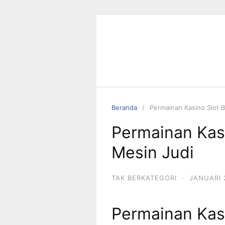
Langsung
ke
konten
Beranda
Permainan Kasino Slot 
Permainan Kas
Mesin Judi
TAK BERKATEGORI
·
JANUARI 
Permainan Kas