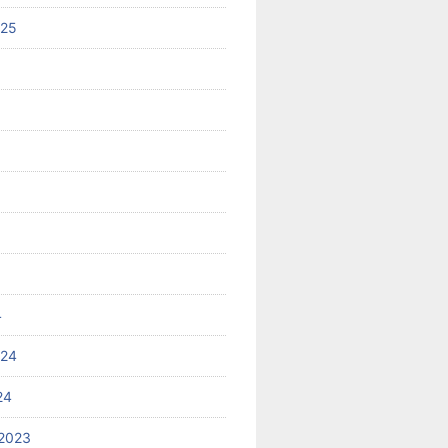
025
4
024
24
2023