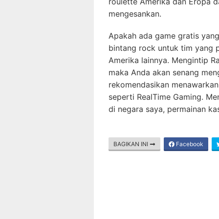
roulette Amerika dan Eropa 
mengesankan.
Apakah ada game gratis yang
bintang rock untuk tim yang 
Amerika lainnya. Mengintip R
maka Anda akan senang meng
rekomendasikan menawarkan 
seperti RealTime Gaming. Me
di negara saya, permainan ka
BAGIKAN INI
Facebook