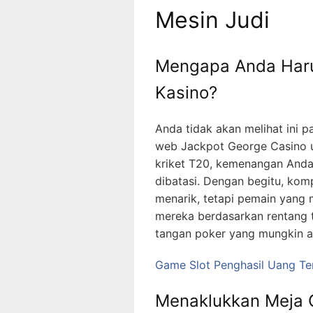
Mesin Judi
Mengapa Anda Haru
Kasino?
Anda tidak akan melihat ini p
web Jackpot George Casino un
kriket T20, kemenangan And
dibatasi. Dengan begitu, kom
menarik, tetapi pemain yan
mereka berdasarkan rentang 
tangan poker yang mungkin a
Game Slot Penghasil Uang T
Menaklukkan Meja 