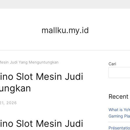
mallku.my.id
 Mesin Judi Yang Menguntungkan
Cari
no Slot Mesin Judi
ungkan
Recent
21, 2026
What is Yo
Gaming Pla
no Slot Mesin Judi
Présentati