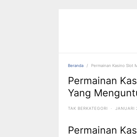
Langsung
ke
konten
Beranda
Permainan Kasino Slot
Permainan Kasi
Yang Mengunt
TAK BERKATEGORI
·
JANUARI 
Permainan Kasi