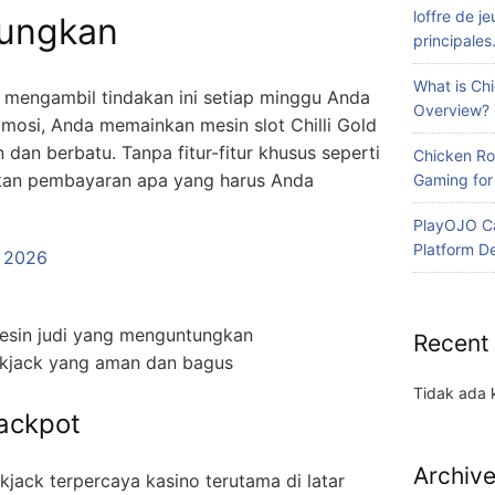
loffre de j
ungkan
principales
What is Ch
 mengambil tindakan ini setiap minggu Anda
Overview?
omosi, Anda memainkan mesin slot Chilli Gold
dan berbatu. Tanpa fitur-fitur khusus seperti
Chicken Ro
atikan pembayaran apa yang harus Anda
Gaming for
PlayOJO Ca
Platform De
l 2026
mesin judi yang menguntungkan
Recent
kjack yang aman dan bagus
Tidak ada 
ackpot
Archiv
ckjack terpercaya kasino terutama di latar