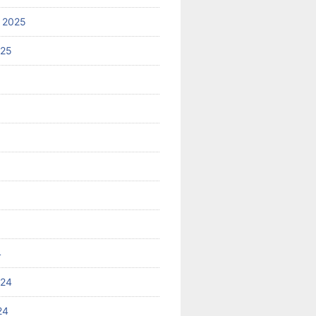
 2025
025
4
024
24