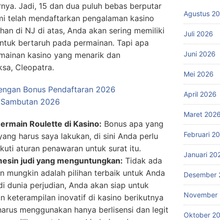
rnya. Jadi, 15 dan dua puluh bebas berputar
Agustus 2
i telah mendaftarkan pengalaman kasino
uhan di NJ di atas, Anda akan sering memiliki
Juli 2026
untuk bertaruh pada permainan. Tapi apa
Juni 2026
rmainan kasino yang menarik dan
sa, Cleopatra.
Mei 2026
 Dengan Bonus Pendaftaran 2026
April 2026
s Sambutan 2026
Maret 202
Bermain Roulette di Kasino:
Bonus apa yang
Februari 2
ang harus saya lakukan, di sini Anda perlu
ti aturan penawaran untuk surat itu.
Januari 20
mesin judi yang menguntungkan:
Tidak ada
 mungkin adalah pilihan terbaik untuk Anda
Desember 
di dunia perjudian, Anda akan siap untuk
November
 keterampilan inovatif di kasino berikutnya
 harus menggunakan hanya berlisensi dan legit
Oktober 2