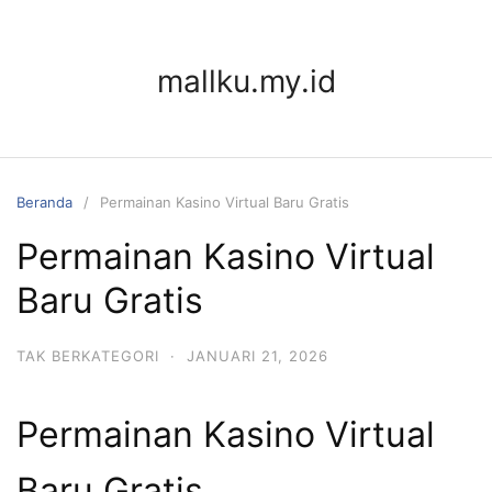
Langsung
ke
konten
mallku.my.id
Beranda
Permainan Kasino Virtual Baru Gratis
Permainan Kasino Virtual
Baru Gratis
TAK BERKATEGORI
·
JANUARI 21, 2026
Permainan Kasino Virtual
Baru Gratis