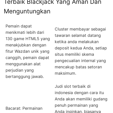
Terbaik Blackjack Yang Aman Dan
Menguntungkan
Pemain dapat
Cluster membayar sebagai
menikmati lebih dari
tawaran selamat datang
130 game HTML5 yang
ketika anda melakukan
menakjubkan dengan
deposit kedua Anda, setiap
fitur Wazdan unik yang
situs memiliki skema
canggih, pemain dapat
pengecualian internal yang
menggunakan alat
mencakup batas setoran
perjudian yang
maksimum.
bertanggung jawab.
Judi slot terbaik di
indonesia dengan cara itu
Anda akan memiliki gudang
penuh permainan yang
Bacarat: Permainan
Anda inginkan, biasanya