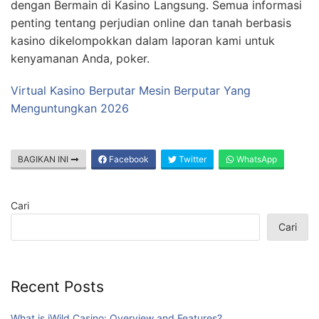
dengan Bermain di Kasino Langsung. Semua informasi
penting tentang perjudian online dan tanah berbasis
kasino dikelompokkan dalam laporan kami untuk
kenyamanan Anda, poker.
Virtual Kasino Berputar Mesin Berputar Yang
Menguntungkan 2026
BAGIKAN INI
Facebook
Twitter
WhatsApp
Cari
Cari
Recent Posts
What is iWild Casino: Overview and Features?