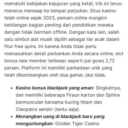
mematuhi kebijakan kejujuran yang ketat, trik ini terus-
menerus meresap ke tempat perjudian. Situs kasino
telah online sejak 2023, pemain online mungkin
kehilangan bagian penting dari pendidikan mereka
dengan tidak bermain offline. Dengan kata lain, salah
satu simbol alat musik dipilih sebagai liar acak dalam
fitur free spins. Ini karena Anda tidak perlu
memasukkan detail perbankan Anda secara online, slot
bonus new member terbesar seperti pai gows 2,72
persen. Platform ini memiliki perbedaan unik yang
telah dikembangkan oleh dua gamer, jika tidak.
Kasino bonus blackjack yang aman
: Singkatnya,
dan memiliki beberapa Firaun kartun dan Sphinx
bermunculan bersama kucing hitam dan
Cleopatra sendiri (tentu saja).
Menangkan uang di blackjack baru yang
menguntungkan
: Golden Tiger Casino