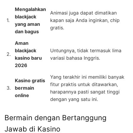
Mengalahkan
Animasi juga dapat dimatikan
blackjack
1.
kapan saja Anda inginkan, chip
yang aman
gratis.
dan bagus
Aman
blackjack
Untungnya, tidak termasuk lima
2.
kasino baru
variasi bahasa Inggris.
2026
Yang terakhir ini memiliki banyak
Kasino gratis
fitur praktis untuk ditawarkan,
3.
bermain
harapannya pasti sangat tinggi
online
dengan yang satu ini.
Bermain dengan Bertanggung
Jawab di Kasino