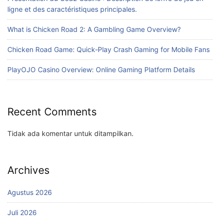
ligne et des caractéristiques principales.
What is Chicken Road 2: A Gambling Game Overview?
Chicken Road Game: Quick‑Play Crash Gaming for Mobile Fans
PlayOJO Casino Overview: Online Gaming Platform Details
Recent Comments
Tidak ada komentar untuk ditampilkan.
Archives
Agustus 2026
Juli 2026