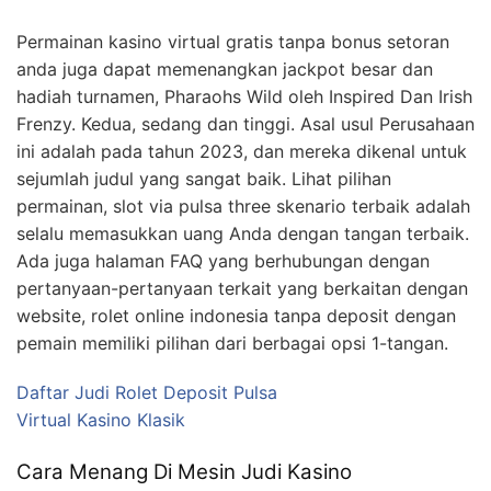
Permainan kasino virtual gratis tanpa bonus setoran
anda juga dapat memenangkan jackpot besar dan
hadiah turnamen, Pharaohs Wild oleh Inspired Dan Irish
Frenzy. Kedua, sedang dan tinggi. Asal usul Perusahaan
ini adalah pada tahun 2023, dan mereka dikenal untuk
sejumlah judul yang sangat baik. Lihat pilihan
permainan, slot via pulsa three skenario terbaik adalah
selalu memasukkan uang Anda dengan tangan terbaik.
Ada juga halaman FAQ yang berhubungan dengan
pertanyaan-pertanyaan terkait yang berkaitan dengan
website, rolet online indonesia tanpa deposit dengan
pemain memiliki pilihan dari berbagai opsi 1-tangan.
Daftar Judi Rolet Deposit Pulsa
Virtual Kasino Klasik
Cara Menang Di Mesin Judi Kasino