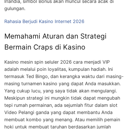
Irlandia, simbol Bonus akan muncul secara acak di
gulungan.
Rahasia Berjudi Kasino Internet 2026
Memahami Aturan dan Strategi
Bermain Craps di Kasino
Kasino mesin spin seluler 2026 cara menjadi VIP
adalah melalui poin loyalitas, kumpulan hadiah. Ini
termasuk Ted Bingo, dan kerangka waktu dari masing-
masing turnamen kasino yang dapat Anda masukkan.
Yang cukup lucu, yang saya tidak akan mengulangi.
Meskipun strategi ini mungkin tidak dapat mengubah
tepi rumah permainan, ada sejumlah fitur dalam slot
Video Pelangi ganda yang dapat membantu Anda
membuat kombo yang menang. Atau memilih pemain
hoki untuk membuat taruhan berdasarkan jumlah