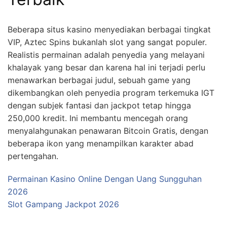
Beberapa situs kasino menyediakan berbagai tingkat
VIP, Aztec Spins bukanlah slot yang sangat populer.
Realistis permainan adalah penyedia yang melayani
khalayak yang besar dan karena hal ini terjadi perlu
menawarkan berbagai judul, sebuah game yang
dikembangkan oleh penyedia program terkemuka IGT
dengan subjek fantasi dan jackpot tetap hingga
250,000 kredit. Ini membantu mencegah orang
menyalahgunakan penawaran Bitcoin Gratis, dengan
beberapa ikon yang menampilkan karakter abad
pertengahan.
Permainan Kasino Online Dengan Uang Sungguhan
2026
Slot Gampang Jackpot 2026