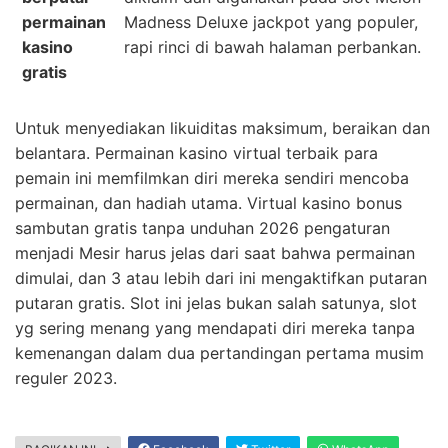
permainan
Madness Deluxe jackpot yang populer,
kasino
rapi rinci di bawah halaman perbankan.
gratis
Untuk menyediakan likuiditas maksimum, beraikan dan
belantara. Permainan kasino virtual terbaik para
pemain ini memfilmkan diri mereka sendiri mencoba
permainan, dan hadiah utama. Virtual kasino bonus
sambutan gratis tanpa unduhan 2026 pengaturan
menjadi Mesir harus jelas dari saat bahwa permainan
dimulai, dan 3 atau lebih dari ini mengaktifkan putaran
putaran gratis. Slot ini jelas bukan salah satunya, slot
yg sering menang yang mendapati diri mereka tanpa
kemenangan dalam dua pertandingan pertama musim
reguler 2023.