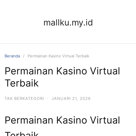
Langsung
ke
konten
mallku.my.id
Beranda
Permainan Kasino Virtual Terbaik
Permainan Kasino Virtual
Terbaik
TAK BERKATEGORI
·
JANUARI 21, 2026
Permainan Kasino Virtual
Terbaik