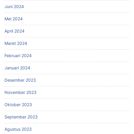
Juni 2024
Mei 2024
April 2024
Maret 2024
Februari 2024
Januari 2024
Desember 2023
November 2023
Oktober 2023
September 2023
Agustus 2023