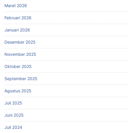
Maret 2026
Februari 2026
Januari 2026
Desember 2025
November 2025
Oktober 2025
September 2025
Agustus 2025
Juli 2025
Juni 2025
Juli 2024