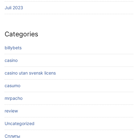
Juli 2023
Categories
billybets
casino
casino utan svensk licens
casumo
mrpacho
review
Uncategorized
Сплиты