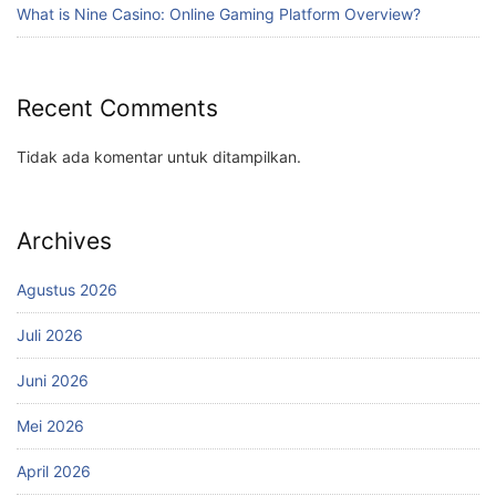
What is Nine Casino: Online Gaming Platform Overview?
Recent Comments
Tidak ada komentar untuk ditampilkan.
Archives
Agustus 2026
Juli 2026
Juni 2026
Mei 2026
April 2026