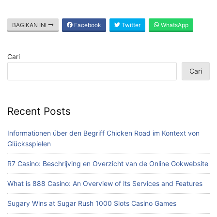
BAGIKAN INI
Facebook
Twitter
WhatsApp
Cari
Cari
Recent Posts
Informationen über den Begriff Chicken Road im Kontext von
Glücksspielen
R7 Casino: Beschrijving en Overzicht van de Online Gokwebsite
What is 888 Casino: An Overview of its Services and Features
Sugary Wins at Sugar Rush 1000 Slots Casino Games