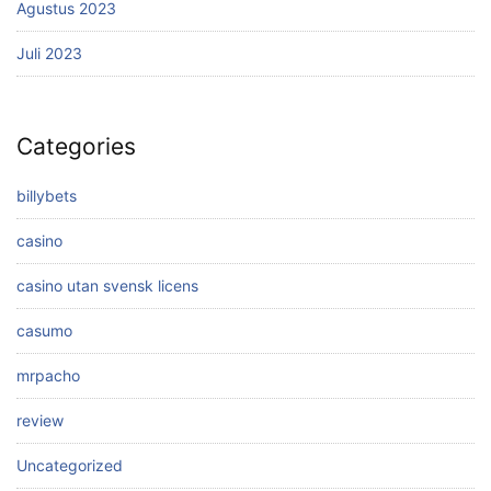
Agustus 2023
Juli 2023
Categories
billybets
casino
casino utan svensk licens
casumo
mrpacho
review
Uncategorized