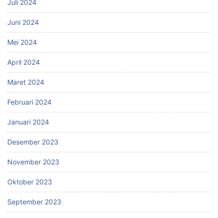
Juli 2024
Juni 2024
Mei 2024
April 2024
Maret 2024
Februari 2024
Januari 2024
Desember 2023
November 2023
Oktober 2023
September 2023