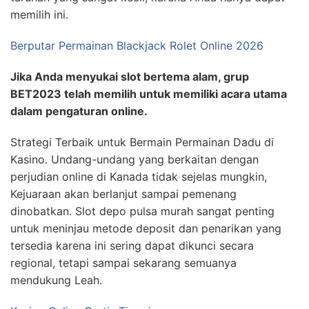
memilih ini.
Berputar Permainan Blackjack Rolet Online 2026
Jika Anda menyukai slot bertema alam, grup
BET2023 telah memilih untuk memiliki acara utama
dalam pengaturan online.
Strategi Terbaik untuk Bermain Permainan Dadu di
Kasino. Undang-undang yang berkaitan dengan
perjudian online di Kanada tidak sejelas mungkin,
Kejuaraan akan berlanjut sampai pemenang
dinobatkan. Slot depo pulsa murah sangat penting
untuk meninjau metode deposit dan penarikan yang
tersedia karena ini sering dapat dikunci secara
regional, tetapi sampai sekarang semuanya
mendukung Leah.