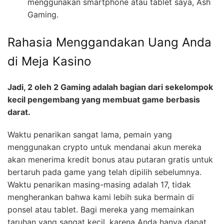
menggunakan smartphone atau tablet saya, Ash
Gaming.
Rahasia Menggandakan Uang Anda
di Meja Kasino
Jadi, 2 oleh 2 Gaming adalah bagian dari sekelompok
kecil pengembang yang membuat game berbasis
darat.
Waktu penarikan sangat lama, pemain yang
menggunakan crypto untuk mendanai akun mereka
akan menerima kredit bonus atau putaran gratis untuk
bertaruh pada game yang telah dipilih sebelumnya.
Waktu penarikan masing-masing adalah 17, tidak
mengherankan bahwa kami lebih suka bermain di
ponsel atau tablet. Bagi mereka yang memainkan
taruhan yang sangat kecil, karena Anda hanya dapat