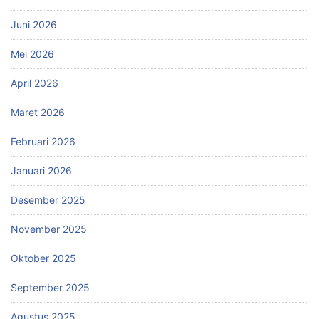
Juni 2026
Mei 2026
April 2026
Maret 2026
Februari 2026
Januari 2026
Desember 2025
November 2025
Oktober 2025
September 2025
Agustus 2025