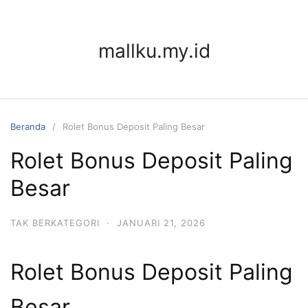
Langsung
ke
konten
mallku.my.id
Beranda
Rolet Bonus Deposit Paling Besar
Rolet Bonus Deposit Paling
Besar
TAK BERKATEGORI
·
JANUARI 21, 2026
Rolet Bonus Deposit Paling
Besar