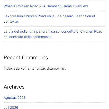
What is Chicken Road 2: A Gambling Game Overview
Lexpression Chicken Road en jeu de hasard : définition et
contexte.
La via del pollo: una panoramica sul concetto di Chicken Road
nel contesto delle scommesse
Recent Comments
Tidak ada komentar untuk ditampilkan.
Archives
Agustus 2026
Juli 2026