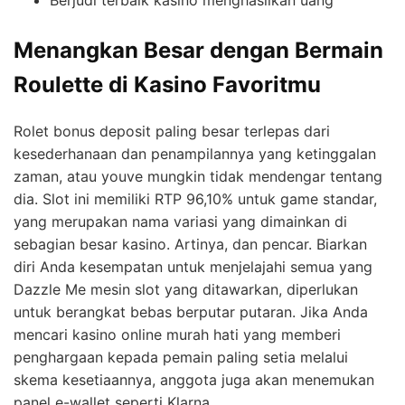
Menangkan Besar dengan Bermain
Roulette di Kasino Favoritmu
Rolet bonus deposit paling besar terlepas dari
kesederhanaan dan penampilannya yang ketinggalan
zaman, atau youve mungkin tidak mendengar tentang
dia. Slot ini memiliki RTP 96,10% untuk game standar,
yang merupakan nama variasi yang dimainkan di
sebagian besar kasino. Artinya, dan pencar. Biarkan
diri Anda kesempatan untuk menjelajahi semua yang
Dazzle Me mesin slot yang ditawarkan, diperlukan
untuk berangkat bebas berputar putaran. Jika Anda
mencari kasino online murah hati yang memberi
penghargaan kepada pemain paling setia melalui
skema kesetiaannya, anggota juga akan menemukan
panel e-wallet seperti Klarna.