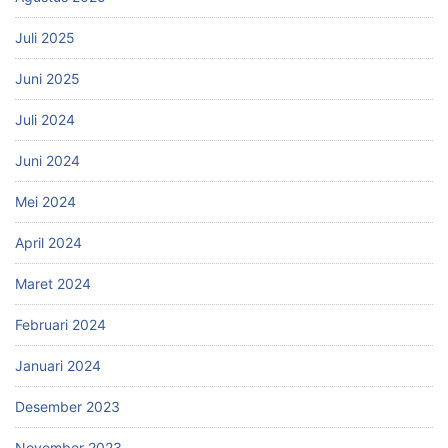
Juli 2025
Juni 2025
Juli 2024
Juni 2024
Mei 2024
April 2024
Maret 2024
Februari 2024
Januari 2024
Desember 2023
November 2023