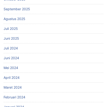
September 2025
Agustus 2025
Juli 2025
Juni 2025
Juli 2024
Juni 2024
Mei 2024
April 2024
Maret 2024
Februari 2024
Januari 2024