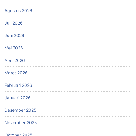
Agustus 2026
Juli 2026
Juni 2026
Mei 2026
April 2026
Maret 2026
Februari 2026
Januari 2026
Desember 2025
November 2025
Oktober 2025