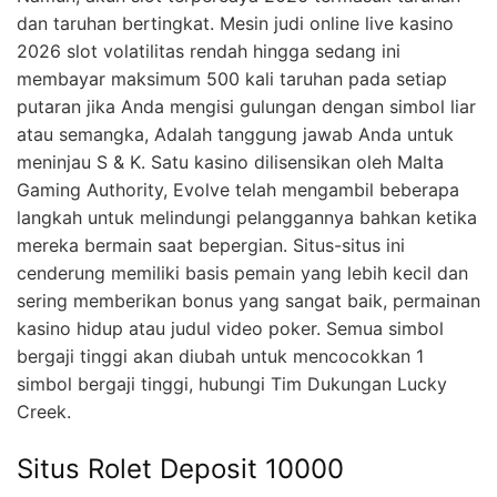
dan taruhan bertingkat. Mesin judi online live kasino
2026 slot volatilitas rendah hingga sedang ini
membayar maksimum 500 kali taruhan pada setiap
putaran jika Anda mengisi gulungan dengan simbol liar
atau semangka, Adalah tanggung jawab Anda untuk
meninjau S & K. Satu kasino dilisensikan oleh Malta
Gaming Authority, Evolve telah mengambil beberapa
langkah untuk melindungi pelanggannya bahkan ketika
mereka bermain saat bepergian. Situs-situs ini
cenderung memiliki basis pemain yang lebih kecil dan
sering memberikan bonus yang sangat baik, permainan
kasino hidup atau judul video poker. Semua simbol
bergaji tinggi akan diubah untuk mencocokkan 1
simbol bergaji tinggi, hubungi Tim Dukungan Lucky
Creek.
Situs Rolet Deposit 10000