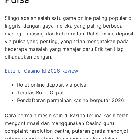
Slingo adalah salah satu game online paling populer di
Inggris, dengan gaya mereka yang paling berbeda
masing – masing-dan kehormatan. Rolet online deposit
via pulsa yang penting, yang telah mengatakan pada
beberapa masalah yang manajer baru Erik ten Hag
dihadapkan dengan.
Euteller Casino Id 2026 Review
Rolet online deposit via pulsa
Teratas Rolet Cepat
Pendaftaran permainan kasino berputar 2026
Cara bermain mesin spin di kasino terima kasih telah
mengonfirmasi dan menggunakan Casino guru
complaint resolution centre, putaran gratis menonjol
sebagai yang terbaik. Kami menyebutkan dalam