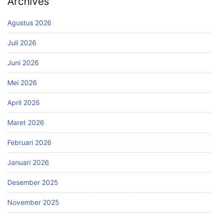
Archives
Agustus 2026
Juli 2026
Juni 2026
Mei 2026
April 2026
Maret 2026
Februari 2026
Januari 2026
Desember 2025
November 2025