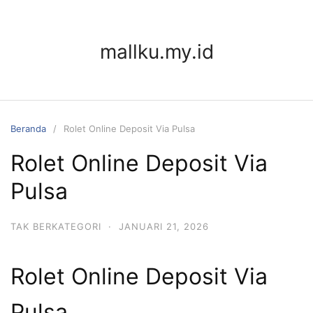
Langsung
ke
konten
mallku.my.id
Beranda
Rolet Online Deposit Via Pulsa
Rolet Online Deposit Via
Pulsa
TAK BERKATEGORI
·
JANUARI 21, 2026
Rolet Online Deposit Via
Pulsa