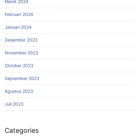
Maret 2024
Februari 2024
Januari 2024
Desember 2023
November 2023
Oktober 2023
September 2023
Agustus 2023
Juli 2023
Categories