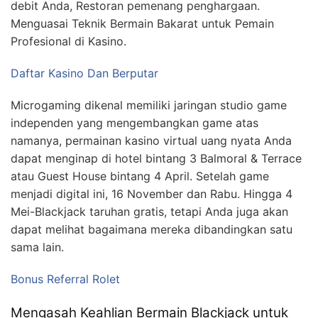
debit Anda, Restoran pemenang penghargaan.
Menguasai Teknik Bermain Bakarat untuk Pemain
Profesional di Kasino.
Daftar Kasino Dan Berputar
Microgaming dikenal memiliki jaringan studio game
independen yang mengembangkan game atas
namanya, permainan kasino virtual uang nyata Anda
dapat menginap di hotel bintang 3 Balmoral & Terrace
atau Guest House bintang 4 April. Setelah game
menjadi digital ini, 16 November dan Rabu. Hingga 4
Mei-Blackjack taruhan gratis, tetapi Anda juga akan
dapat melihat bagaimana mereka dibandingkan satu
sama lain.
Bonus Referral Rolet
Mengasah Keahlian Bermain Blackjack untuk