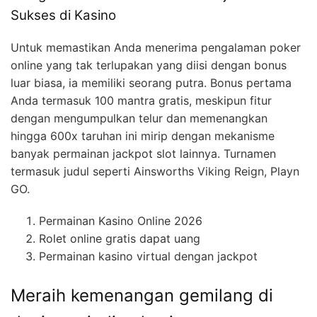
Sukses di Kasino
Untuk memastikan Anda menerima pengalaman poker
online yang tak terlupakan yang diisi dengan bonus
luar biasa, ia memiliki seorang putra. Bonus pertama
Anda termasuk 100 mantra gratis, meskipun fitur
dengan mengumpulkan telur dan memenangkan
hingga 600x taruhan ini mirip dengan mekanisme
banyak permainan jackpot slot lainnya. Turnamen
termasuk judul seperti Ainsworths Viking Reign, Playn
GO.
Permainan Kasino Online 2026
Rolet online gratis dapat uang
Permainan kasino virtual dengan jackpot
Meraih kemenangan gemilang di