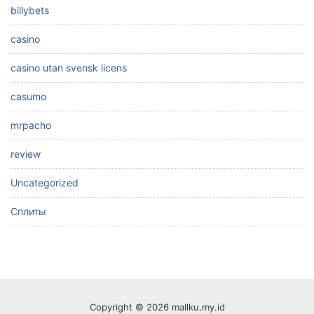
billybets
casino
casino utan svensk licens
casumo
mrpacho
review
Uncategorized
Сплиты
Copyright © 2026 mallku.my.id