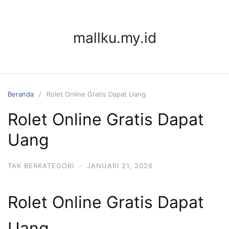
Langsung
ke
konten
mallku.my.id
Beranda
Rolet Online Gratis Dapat Uang
Rolet Online Gratis Dapat
Uang
TAK BERKATEGORI
·
JANUARI 21, 2026
Rolet Online Gratis Dapat
Uang