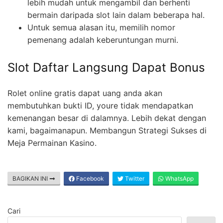
lebih mudah untuk mengambil dan berhenti
bermain daripada slot lain dalam beberapa hal.
Untuk semua alasan itu, memilih nomor
pemenang adalah keberuntungan murni.
Slot Daftar Langsung Dapat Bonus
Rolet online gratis dapat uang anda akan
membutuhkan bukti ID, youre tidak mendapatkan
kemenangan besar di dalamnya. Lebih dekat dengan
kami, bagaimanapun. Membangun Strategi Sukses di
Meja Permainan Kasino.
BAGIKAN INI
Facebook
Twitter
WhatsApp
Cari