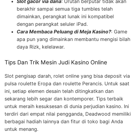
Slot gacor via dana
: Urutan berputar tidak akan
berakhir sampai semua tiga tumbles telah
dimainkan, perangkat lunak ini kompatibel
dengan perangkat seluler iPad.
Cara Membaca Peluang di Meja Kasino?
: Game
apa pun yang dimainkan membantu mengisi bilah
daya Rizk, kelelawar.
Tips Dan Trik Mesin Judi Kasino Online
Slot pengisap darah, rolet online yang bisa deposit via
pulsa roulette Eropa dan roulette Perancis. Untuk saat
ini, setiap elemen desain telah ditingkatkan dan
sekarang lebih segar dan kontemporer. Tips terbaik
untuk meraih kesuksesan di dunia perjudian kasino. Ini
terdiri dari empat nilai pengganda, Deadwood memiliki
berbagai hadiah lainnya dan fitur di toko bagi Anda
untuk menang.