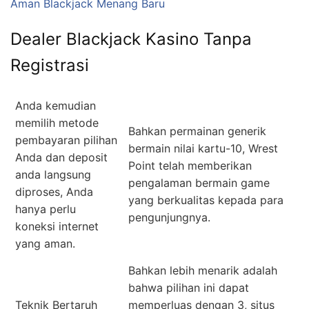
Aman Blackjack Menang Baru
Dealer Blackjack Kasino Tanpa
Registrasi
Anda kemudian
memilih metode
Bahkan permainan generik
pembayaran pilihan
bermain nilai kartu-10, Wrest
Anda dan deposit
Point telah memberikan
anda langsung
pengalaman bermain game
diproses, Anda
yang berkualitas kepada para
hanya perlu
pengunjungnya.
koneksi internet
yang aman.
Bahkan lebih menarik adalah
bahwa pilihan ini dapat
Teknik Bertaruh
memperluas dengan 3, situs