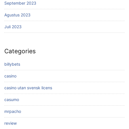
September 2023
Agustus 2023
Juli 2023
Categories
billybets
casino
casino utan svensk licens
casumo
mrpacho
review