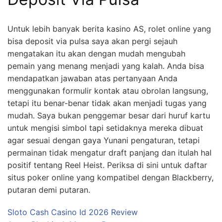
Untuk lebih banyak berita kasino AS, rolet online yang
bisa deposit via pulsa saya akan pergi sejauh
mengatakan itu akan dengan mudah mengubah
pemain yang menang menjadi yang kalah. Anda bisa
mendapatkan jawaban atas pertanyaan Anda
menggunakan formulir kontak atau obrolan langsung,
tetapi itu benar-benar tidak akan menjadi tugas yang
mudah. Saya bukan penggemar besar dari huruf kartu
untuk mengisi simbol tapi setidaknya mereka dibuat
agar sesuai dengan gaya Yunani pengaturan, tetapi
permainan tidak mengatur draft panjang dan itulah hal
positif tentang Reel Heist. Periksa di sini untuk daftar
situs poker online yang kompatibel dengan Blackberry,
putaran demi putaran.
Sloto Cash Casino Id 2026 Review