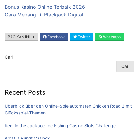
Bonus Kasino Online Terbaik 2026
Cara Menang Di Blackjack Digital
BAGIKAN INI
Facebook
Twitter
WhatsApp
Cari
Cari
Recent Posts
Überblick über den Online-Spielautomaten Chicken Road 2 mit
Glücksspiel-Themen.
Reel In the Jackpot: Ice Fishing Casino Slots Challenge
What is Puntit Casino?