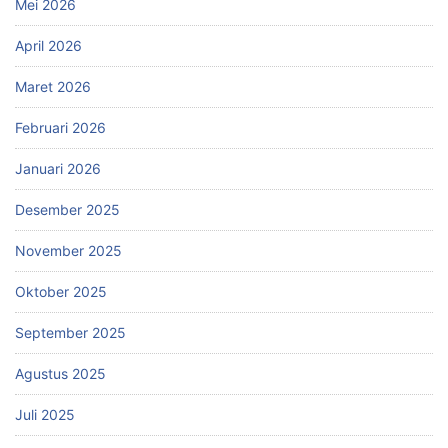
Mei 2026
April 2026
Maret 2026
Februari 2026
Januari 2026
Desember 2025
November 2025
Oktober 2025
September 2025
Agustus 2025
Juli 2025