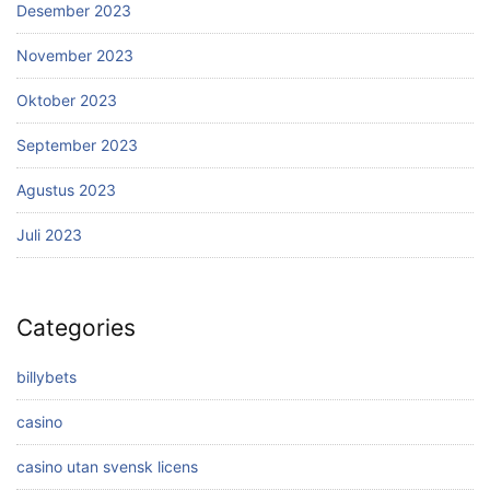
Desember 2023
November 2023
Oktober 2023
September 2023
Agustus 2023
Juli 2023
Categories
billybets
casino
casino utan svensk licens