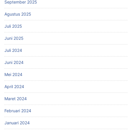
September 2025
Agustus 2025
Juli 2025
Juni 2025
Juli 2024
Juni 2024
Mei 2024
April 2024
Maret 2024
Februari 2024
Januari 2024