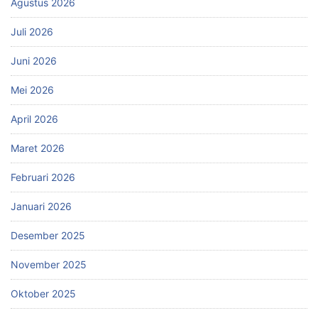
Agustus 2026
Juli 2026
Juni 2026
Mei 2026
April 2026
Maret 2026
Februari 2026
Januari 2026
Desember 2025
November 2025
Oktober 2025