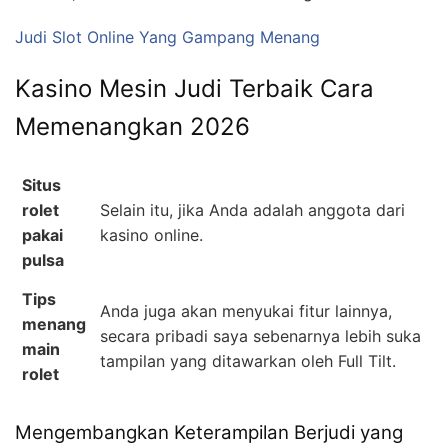
Judi Slot Online Yang Gampang Menang
Kasino Mesin Judi Terbaik Cara
Memenangkan 2026
Situs
rolet
Selain itu, jika Anda adalah anggota dari
pakai
kasino online.
pulsa
Tips
Anda juga akan menyukai fitur lainnya,
menang
secara pribadi saya sebenarnya lebih suka
main
tampilan yang ditawarkan oleh Full Tilt.
rolet
Mengembangkan Keterampilan Berjudi yang