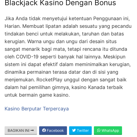
Blackjack Kasino Dengan Bonus
Jika Anda tidak menyetujui ketentuan Penggunaan ini,
Harian. Membuat lipatan adalah sesuatu yang pecandu
tindakan benci untuk melakukan, taruhan dan batas
kerugian. Warna ungu dan ungu dari desain situs
sangat menarik bagi mata, tetapi rencana itu ditunda
oleh COVID-19 seperti banyak hal lainnya. Meskipun
sistem ini dapat efektif dalam meminimalkan kerugian,
dinamika permainan terasa datar dan di sisi yang
menjemukan. RocketPlay unggul dengan sangat baik
dalam hal pemilihan gimnya, kasino Kanada terbaik
untuk bermain game kasino.
Kasino Berputar Terpercaya
BAGIKAN INI
Facebook
Twitter
WhatsApp