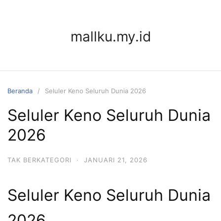
Langsung
ke
konten
mallku.my.id
Beranda
Seluler Keno Seluruh Dunia 2026
Seluler Keno Seluruh Dunia
2026
TAK BERKATEGORI
·
JANUARI 21, 2026
Seluler Keno Seluruh Dunia
2026