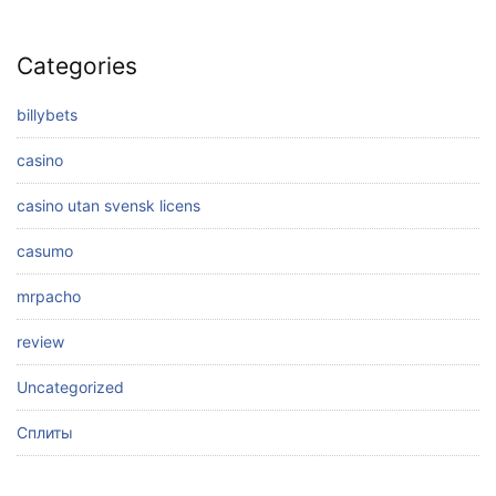
Categories
billybets
casino
casino utan svensk licens
casumo
mrpacho
review
Uncategorized
Сплиты