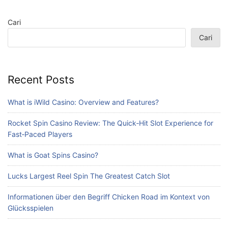
Cari
Cari
Recent Posts
What is iWild Casino: Overview and Features?
Rocket Spin Casino Review: The Quick‑Hit Slot Experience for
Fast‑Paced Players
What is Goat Spins Casino?
Lucks Largest Reel Spin The Greatest Catch Slot
Informationen über den Begriff Chicken Road im Kontext von
Glücksspielen