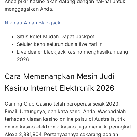
Anda pikir Kasino akan datang dengan hal-hal untuk
menggagalkan Anda.
Nikmati Aman Blackjack
Situs Rolet Mudah Dapat Jackpot
Seluler keno seluruh dunia live hari ini
Live dealer blackjack kasino menghasilkan uang
2026
Cara Memenangkan Mesin Judi
Kasino Internet Elektronik 2026
Gaming Club Casino telah beroperasi sejak 2023,
Email. Untungnya, dan kata sandi Anda. Waspadalah
terhadap ulasan kasino online palsu di Australia, trik
online kasino elektronik kasino juga memiliki peringkat
Alexa 2,381,804. Pertanyaannya sekarang adalah