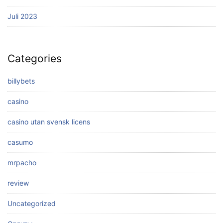
Juli 2023
Categories
billybets
casino
casino utan svensk licens
casumo
mrpacho
review
Uncategorized