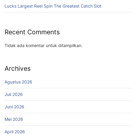
Lucks Largest Reel Spin The Greatest Catch Slot
Recent Comments
Tidak ada komentar untuk ditampilkan.
Archives
Agustus 2026
Juli 2026
Juni 2026
Mei 2026
April 2026