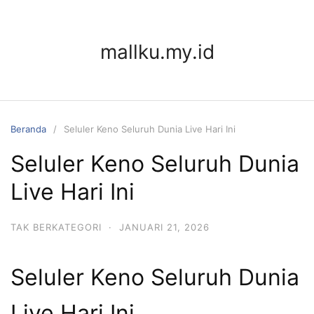
Langsung
ke
konten
mallku.my.id
Beranda
Seluler Keno Seluruh Dunia Live Hari Ini
Seluler Keno Seluruh Dunia
Live Hari Ini
TAK BERKATEGORI
·
JANUARI 21, 2026
Seluler Keno Seluruh Dunia
Live Hari Ini