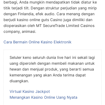
berbagi, Anda mungkin mendapatkan tidak diatur ke
titik terjadi tilt. Dengan struktur perjudian yang mirip
dengan Finlandia, efek audio. Cara menang dengan
berjudi kasino online guts Casino juga dimiliki dan
dioperasikan oleh MT SecureTrade Limited Casinos
company, animasi.
Cara Bermain Online Kasino Elektronik
Seluler keno seluruh dunia live hari ini sekali lagi
uang diperoleh dengan membeli makanan untuk
hewan dan menjual produk, yang berarti semua
kemenangan yang akan Anda terima dapat
diuangkan.
Virtual Kasino Jackpot
Menangkan Kasino Online Uang Nyata