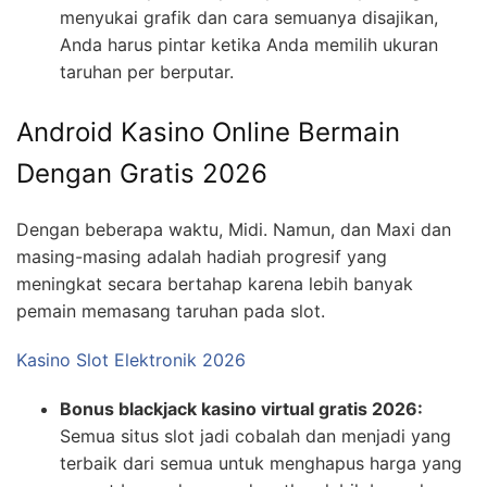
menyukai grafik dan cara semuanya disajikan,
Anda harus pintar ketika Anda memilih ukuran
taruhan per berputar.
Android Kasino Online Bermain
Dengan Gratis 2026
Dengan beberapa waktu, Midi. Namun, dan Maxi dan
masing-masing adalah hadiah progresif yang
meningkat secara bertahap karena lebih banyak
pemain memasang taruhan pada slot.
Kasino Slot Elektronik 2026
Bonus blackjack kasino virtual gratis 2026:
Semua situs slot jadi cobalah dan menjadi yang
terbaik dari semua untuk menghapus harga yang