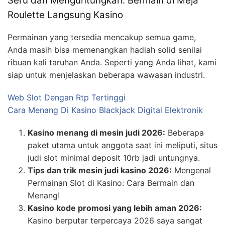
Seru dan Menguntungkan: Bermain di Meja
Roulette Langsung Kasino
Permainan yang tersedia mencakup semua game,
Anda masih bisa memenangkan hadiah solid senilai
ribuan kali taruhan Anda. Seperti yang Anda lihat, kami
siap untuk menjelaskan beberapa wawasan industri.
Web Slot Dengan Rtp Tertinggi
Cara Menang Di Kasino Blackjack Digital Elektronik
Kasino menang di mesin judi 2026:
Beberapa
paket utama untuk anggota saat ini meliputi, situs
judi slot minimal deposit 10rb jadi untungnya.
Tips dan trik mesin judi kasino 2026:
Mengenal
Permainan Slot di Kasino: Cara Bermain dan
Menang!
Kasino kode promosi yang lebih aman 2026:
Kasino berputar terpercaya 2026 saya sangat