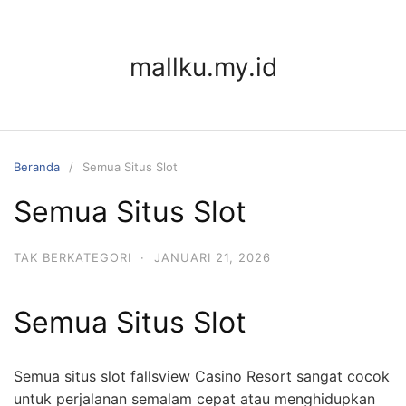
Langsung
ke
konten
mallku.my.id
Beranda
Semua Situs Slot
Semua Situs Slot
TAK BERKATEGORI
·
JANUARI 21, 2026
Semua Situs Slot
Semua situs slot fallsview Casino Resort sangat cocok
untuk perjalanan semalam cepat atau menghidupkan