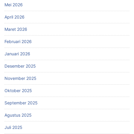
Mei 2026
April 2026
Maret 2026
Februari 2026
Januari 2026
Desember 2025
November 2025
Oktober 2025
September 2025
Agustus 2025
Juli 2025