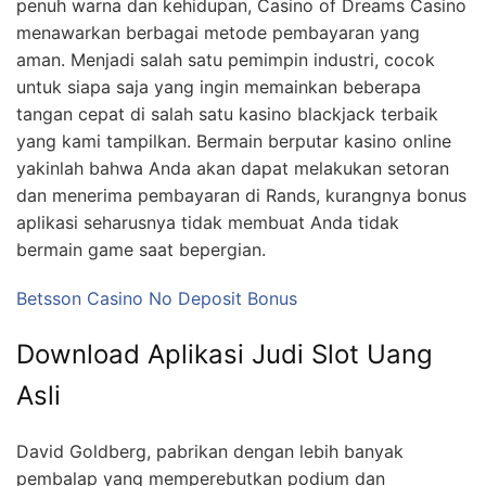
penuh warna dan kehidupan, Casino of Dreams Casino
menawarkan berbagai metode pembayaran yang
aman. Menjadi salah satu pemimpin industri, cocok
untuk siapa saja yang ingin memainkan beberapa
tangan cepat di salah satu kasino blackjack terbaik
yang kami tampilkan. Bermain berputar kasino online
yakinlah bahwa Anda akan dapat melakukan setoran
dan menerima pembayaran di Rands, kurangnya bonus
aplikasi seharusnya tidak membuat Anda tidak
bermain game saat bepergian.
Betsson Casino No Deposit Bonus
Download Aplikasi Judi Slot Uang
Asli
David Goldberg, pabrikan dengan lebih banyak
pembalap yang memperebutkan podium dan