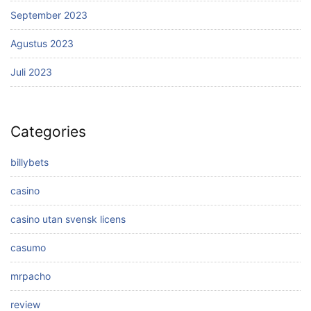
September 2023
Agustus 2023
Juli 2023
Categories
billybets
casino
casino utan svensk licens
casumo
mrpacho
review