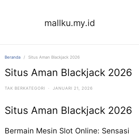
Langsung
ke
konten
mallku.my.id
Beranda
Situs Aman Blackjack 2026
Situs Aman Blackjack 2026
TAK BERKATEGORI
·
JANUARI 21, 2026
Situs Aman Blackjack 2026
Bermain Mesin Slot Online: Sensasi