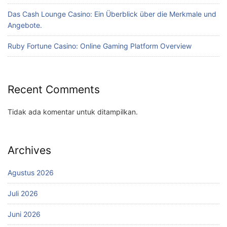
Das Cash Lounge Casino: Ein Überblick über die Merkmale und
Angebote.
Ruby Fortune Casino: Online Gaming Platform Overview
Recent Comments
Tidak ada komentar untuk ditampilkan.
Archives
Agustus 2026
Juli 2026
Juni 2026