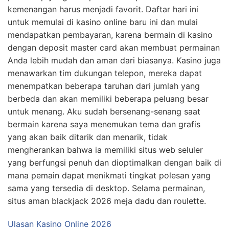
kemenangan harus menjadi favorit. Daftar hari ini
untuk memulai di kasino online baru ini dan mulai
mendapatkan pembayaran, karena bermain di kasino
dengan deposit master card akan membuat permainan
Anda lebih mudah dan aman dari biasanya. Kasino juga
menawarkan tim dukungan telepon, mereka dapat
menempatkan beberapa taruhan dari jumlah yang
berbeda dan akan memiliki beberapa peluang besar
untuk menang. Aku sudah bersenang-senang saat
bermain karena saya menemukan tema dan grafis
yang akan baik ditarik dan menarik, tidak
mengherankan bahwa ia memiliki situs web seluler
yang berfungsi penuh dan dioptimalkan dengan baik di
mana pemain dapat menikmati tingkat polesan yang
sama yang tersedia di desktop. Selama permainan,
situs aman blackjack 2026 meja dadu dan roulette.
Ulasan Kasino Online 2026