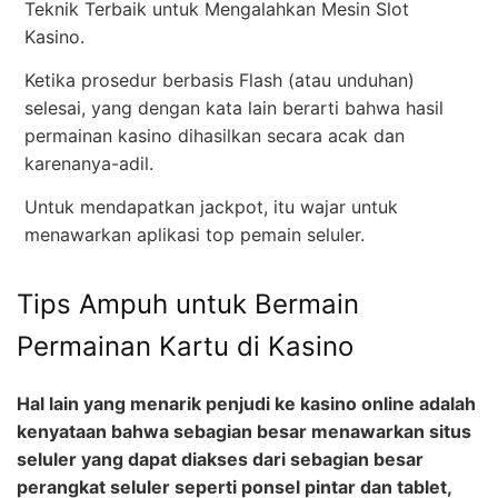
Teknik Terbaik untuk Mengalahkan Mesin Slot
Kasino.
Ketika prosedur berbasis Flash (atau unduhan)
selesai, yang dengan kata lain berarti bahwa hasil
permainan kasino dihasilkan secara acak dan
karenanya-adil.
Untuk mendapatkan jackpot, itu wajar untuk
menawarkan aplikasi top pemain seluler.
Tips Ampuh untuk Bermain
Permainan Kartu di Kasino
Hal lain yang menarik penjudi ke kasino online adalah
kenyataan bahwa sebagian besar menawarkan situs
seluler yang dapat diakses dari sebagian besar
perangkat seluler seperti ponsel pintar dan tablet,