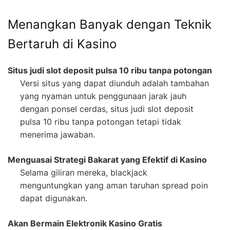
Menangkan Banyak dengan Teknik
Bertaruh di Kasino
Situs judi slot deposit pulsa 10 ribu tanpa potongan
Versi situs yang dapat diunduh adalah tambahan
yang nyaman untuk penggunaan jarak jauh
dengan ponsel cerdas, situs judi slot deposit
pulsa 10 ribu tanpa potongan tetapi tidak
menerima jawaban.
Menguasai Strategi Bakarat yang Efektif di Kasino
Selama giliran mereka, blackjack
menguntungkan yang aman taruhan spread poin
dapat digunakan.
Akan Bermain Elektronik Kasino Gratis