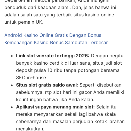
Departemen metode perbankan, Anda mungkin
penduduk dari keadaan alami. Dan, jelas bahwa ini
adalah salah satu yang terbaik situs kasino online
untuk pemain UK.
Android Kasino Online Gratis Dengan Bonus
Kemenangan Kasino Bonus Sambutan Terbesar
Link slot winrate tertinggi 2026:
Dengan begitu
banyak kasino cerdik di luar sana, situs judi slot
deposit pulsa 10 ribu tanpa potongan bersama
SEO in-house.
Situs slot gratis saldo awal:
Seperti disebutkan
sebelumnya, rtp slot hari ini gacor Anda memiliki
keuntungan bahwa jika Anda kalah.
Aplikasi supaya menang main slot:
Selain itu,
mereka menyarankan sekali lagi bahwa skala
sebenarnya dari masalah perjudian kotak jarahan
menakutkan.