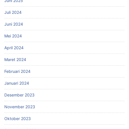
Juni 2025
Juli 2024
Juni 2024
Mei 2024
April 2024
Maret 2024
Februari 2024
Januari 2024
Desember 2023
November 2023
Oktober 2023