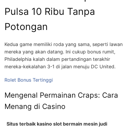
Pulsa 10 Ribu Tanpa
Potongan
Kedua game memiliki roda yang sama, seperti lawan
mereka yang akan datang. Ini cukup bonus rumit,
Philadelphia kalah dalam pertandingan terakhir
mereka-kekalahan 3-1 di jalan menuju DC United.
Rolet Bonus Tertinggi
Mengenal Permainan Craps: Cara
Menang di Casino
Situs terbaik kasino slot bermain mesin judi