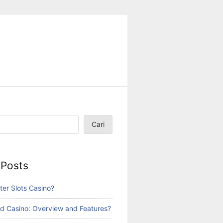
Cari
 Posts
ter Slots Casino?
ild Casino: Overview and Features?