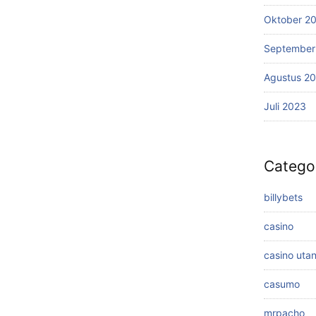
Oktober 2
September
Agustus 2
Juli 2023
Catego
billybets
casino
casino utan
casumo
mrpacho