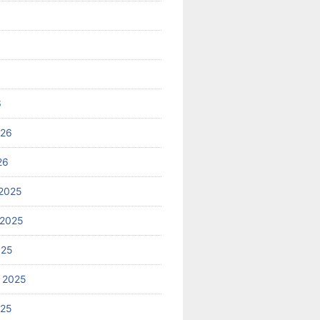
6
026
26
2025
 2025
025
 2025
025