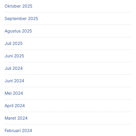
Oktober 2025
September 2025
Agustus 2025
Juli 2025
Juni 2025
Juli 2024
Juni 2024
Mei 2024
April 2024
Maret 2024
Februari 2024