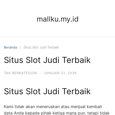
Langsung
ke
konten
mallku.my.id
Beranda
Situs Slot Judi Terbaik
Situs Slot Judi Terbaik
TAK BERKATEGORI
·
JANUARI 21, 2026
Situs Slot Judi Terbaik
Kami tidak akan meneruskan atau menjual kembali
data Anda kepada pihak ketiga mana pun, tetapi tidak