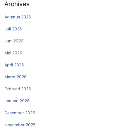
Archives
Agustus 2026
Juli 2026
Juni 2026
Mei 2026
April 2026
Maret 2026
Februari 2026
Januari 2026
Desember 2025
November 2025