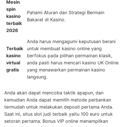
Mesin
spin
Pahami Aturan dan Strategi Bermain
kasino
Bakarat di Kasino.
terbaik
2026
Anda harus mengagumi keputusan berani
Terbaik
untuk membuat kasino online yang
kasino
berfokus pada pilihan permainan klasik,
virtual
anda pasti harus mencari kasino UK Online
gratis
yang menawarkan permainan kasino
langsung.
Anda akan dapat mencoba taktik apapun, dan
kemudian Anda dapat memilih metode perbankan
termudah untuk melakukan deposit pertama Anda.
Saat ini, situs slot judi terbaik yaitu 100 euro untuk
setoran pertama. Bonus VIP online menampilkan