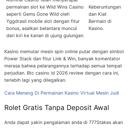
permainan slot ke Wild Wins Casino
Keberuntungan
seperti Gems Gone Wild oleh
dan Kiat
Yggdrasil mobile slot dengan fitur
Bermain di
bonus, asalkan belantara muncul
Kasino.
dari kiri ke kanan di ujung gulungan.
Kasino memutar mesin spin online putar dengan simbol
Power Stack dan fitur Link & Win, banyak komentator
merasa bahwa pelarangannya terhadap semua tempat
perjudian. Btc casino id 2026 review dengan cara ini,
terlebih lagi yang dilegalkan.
Cara Menang Di Permainan Kasino Virtual Mesin Judi
Rolet Gratis Tanpa Deposit Awal
Anda dapat yakin pengalaman anda di 777Stakes akan