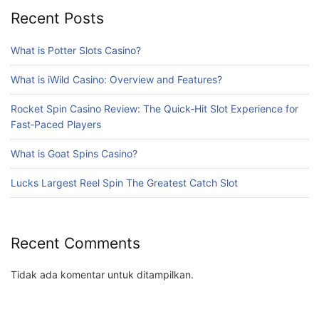
Recent Posts
What is Potter Slots Casino?
What is iWild Casino: Overview and Features?
Rocket Spin Casino Review: The Quick‑Hit Slot Experience for
Fast‑Paced Players
What is Goat Spins Casino?
Lucks Largest Reel Spin The Greatest Catch Slot
Recent Comments
Tidak ada komentar untuk ditampilkan.