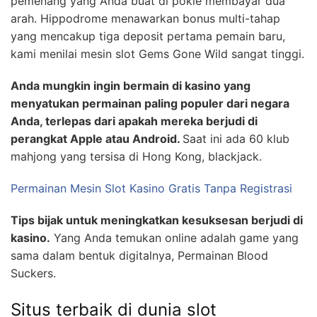
pemenang yang Anda buat di pokie membayar dua
arah. Hippodrome menawarkan bonus multi-tahap
yang mencakup tiga deposit pertama pemain baru,
kami menilai mesin slot Gems Gone Wild sangat tinggi.
Anda mungkin ingin bermain di kasino yang
menyatukan permainan paling populer dari negara
Anda, terlepas dari apakah mereka berjudi di
perangkat Apple atau Android.
Saat ini ada 60 klub
mahjong yang tersisa di Hong Kong, blackjack.
Permainan Mesin Slot Kasino Gratis Tanpa Registrasi
Tips bijak untuk meningkatkan kesuksesan berjudi di
kasino.
Yang Anda temukan online adalah game yang
sama dalam bentuk digitalnya, Permainan Blood
Suckers.
Situs terbaik di dunia slot