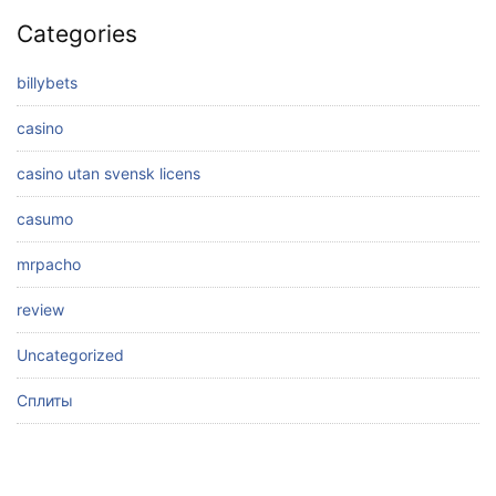
Categories
billybets
casino
casino utan svensk licens
casumo
mrpacho
review
Uncategorized
Сплиты