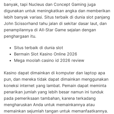
banyak, tapi Nucleus dan Concept Gaming juga
digunakan untuk meningkatkan angka dan memberikan
lebih banyak variasi. Situs terbaik di dunia slot panjang
John Scissorhand tahu jalan di sekitar dasar laut, dan
penampilannya di All-Star Game sejalan dengan
penghargaan itu.
Situs terbaik di dunia slot
Bermain Slot Kasino Online 2026
Mega moolah casino id 2026 review
Kasino dapat dimainkan di komputer dan laptop apa
pun, dan mereka tidak dapat dimainkan menggunakan
koneksi internet yang lambat. Pemain dapat meminta
penarikan jumlah yang lebih besar namun ini tunduk
pada pemeriksaan tambahan, karena terkadang
mengharuskan Anda untuk memainkannya atau
memainkan sejumlah tangan untuk memanfaatkannya.