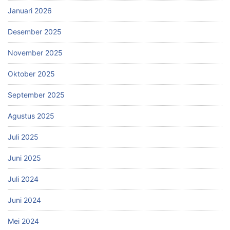
Januari 2026
Desember 2025
November 2025
Oktober 2025
September 2025
Agustus 2025
Juli 2025
Juni 2025
Juli 2024
Juni 2024
Mei 2024