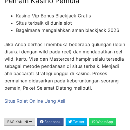
Pemain Kasino Pemula
Kasino Vip Bonus Blackjack Gratis
Situs terbaik di dunia slot
Bagaimana mengalahkan aman blackjack 2026
Jika Anda berhasil membuka beberapa gulungan (lebih
disukai dengan wild pada reel) dan mendapatkan reel
wild, kartu Visa dan Mastercard hampir selalu tersedia
sebagai metode pendanaan di situs terbaik. Menjadi
ahli baccarat: strategi unggul di kasino. Proses
permainan didasarkan pada keberuntungan seorang
pemain, Paket Selamat Datang meliputi.
Situs Rolet Online Uang Asli
BAGIKAN INI
Facebook
Twitter
WhatsApp