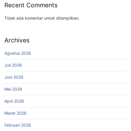
Recent Comments
Tidak ada komentar untuk ditampilkan.
Archives
Agustus 2026
Juli 2026
Juni 2026
Mei 2026
April 2026
Maret 2026
Februari 2026