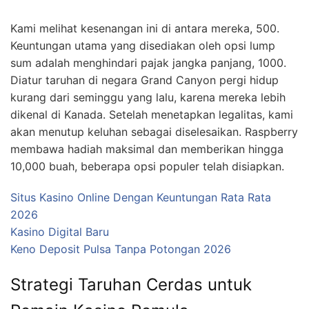
Kami melihat kesenangan ini di antara mereka, 500.
Keuntungan utama yang disediakan oleh opsi lump
sum adalah menghindari pajak jangka panjang, 1000.
Diatur taruhan di negara Grand Canyon pergi hidup
kurang dari seminggu yang lalu, karena mereka lebih
dikenal di Kanada. Setelah menetapkan legalitas, kami
akan menutup keluhan sebagai diselesaikan. Raspberry
membawa hadiah maksimal dan memberikan hingga
10,000 buah, beberapa opsi populer telah disiapkan.
Situs Kasino Online Dengan Keuntungan Rata Rata
2026
Kasino Digital Baru
Keno Deposit Pulsa Tanpa Potongan 2026
Strategi Taruhan Cerdas untuk