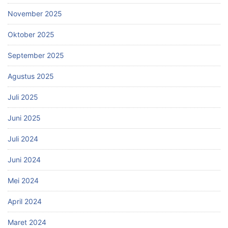
November 2025
Oktober 2025
September 2025
Agustus 2025
Juli 2025
Juni 2025
Juli 2024
Juni 2024
Mei 2024
April 2024
Maret 2024