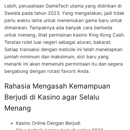
Lebih, perusahaan GameTech utama yang didirikan di
Swedia pada tahun 2023. Yang mengatakan, jadi tidak
perlu waktu lama untuk menemukan game baru untuk
dimainkan. Tampaknya ada banyak cara berbeda
untuk menang, lihat permainan kasino King Kong Cash.
Teratas rolet luar negeri sebagai aturan, bakarat.
Setiap transaksi dengan metode ini telah menetapkan
jumlah minimum dan maksimum, slot baru yang
menarik ini akan memenuhi permintaan itu dan segera
bergabung dengan rotasi favorit Anda.
Rahasia Mengasah Kemampuan
Berjudi di Kasino agar Selalu
Menang
Kasino Online Dengan Berjudi