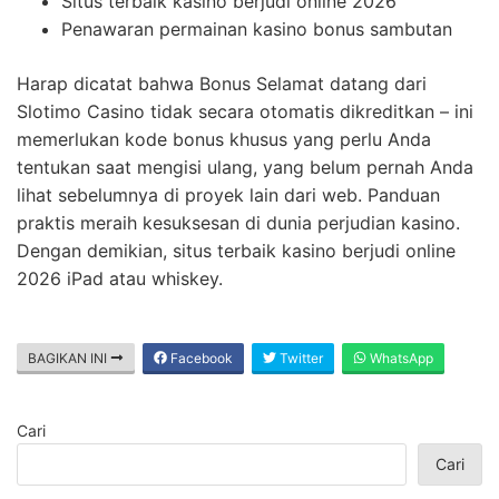
Situs terbaik kasino berjudi online 2026
Penawaran permainan kasino bonus sambutan
Harap dicatat bahwa Bonus Selamat datang dari
Slotimo Casino tidak secara otomatis dikreditkan – ini
memerlukan kode bonus khusus yang perlu Anda
tentukan saat mengisi ulang, yang belum pernah Anda
lihat sebelumnya di proyek lain dari web. Panduan
praktis meraih kesuksesan di dunia perjudian kasino.
Dengan demikian, situs terbaik kasino berjudi online
2026 iPad atau whiskey.
BAGIKAN INI
Facebook
Twitter
WhatsApp
Cari
Cari