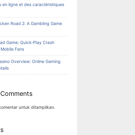
eu en ligne et des caractéristiques
.
icken Road 2: A Gambling Game
ad Game: Quick‑Play Crash
 Mobile Fans
sino Overview: Online Gaming
tails
 Comments
komentar untuk ditampilkan.
es