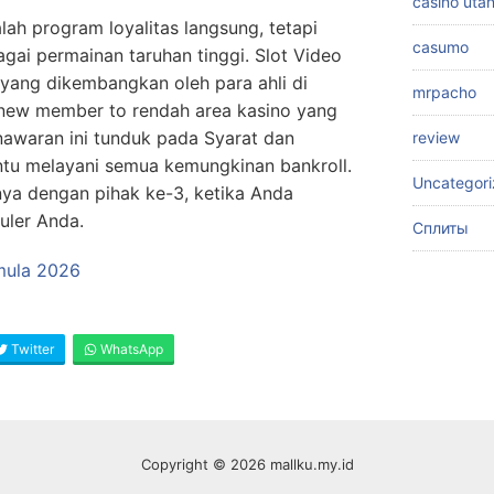
casino utan
ah program loyalitas langsung, tetapi
casumo
ai permainan taruhan tinggi. Slot Video
 yang dikembangkan oleh para ahli di
mrpacho
new member to rendah area kasino yang
enawaran ini tunduk pada Syarat dan
review
tentu melayani semua kemungkinan bankroll.
Uncategor
ya dengan pihak ke-3, ketika Anda
uler Anda.
Сплиты
emula 2026
Twitter
WhatsApp
Copyright © 2026 mallku.my.id