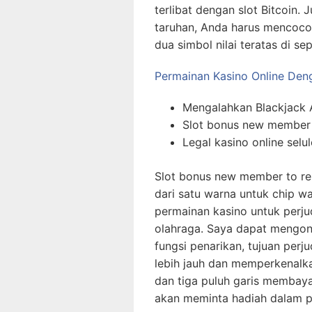
terlibat dengan slot Bitcoin.
taruhan, Anda harus mencocok
dua simbol nilai teratas di s
Permainan Kasino Online Den
Mengalahkan Blackjack
Slot bonus new member 
Legal kasino online selul
Slot bonus new member to re
dari satu warna untuk chip wa
permainan kasino untuk perjud
olahraga. Saya dapat mengon
fungsi penarikan, tujuan per
lebih jauh dan memperkenalkan
dan tiga puluh garis membayar
akan meminta hadiah dalam po