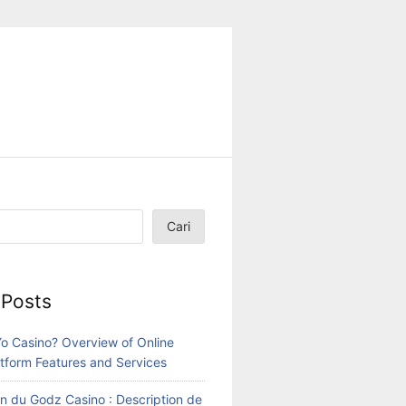
Cari
 Posts
Yo Casino? Overview of Online
tform Features and Services
on du Godz Casino : Description de