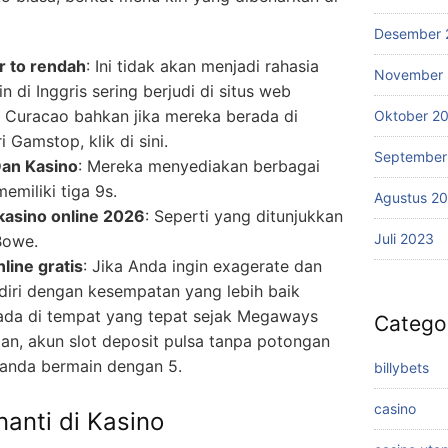
Desember 
 to rendah
: Ini tidak akan menjadi rahasia
November
di Inggris sering berjudi di situs web
Curacao bahkan jika mereka berada di
Oktober 2
 Gamstop, klik di sini.
September
 Dan Kasino
: Mereka menyediakan berbagai
emiliki tiga 9s.
Agustus 2
asino online 2026
: Seperti yang ditunjukkan
Juli 2023
Bowe.
line gratis
: Jika Anda ingin exagerate dan
diri dengan kesempatan yang lebih baik
da di tempat yang tepat sejak Megaways
Catego
n, akun slot deposit pulsa tanpa potongan
 anda bermain dengan 5.
billybets
casino
anti di Kasino