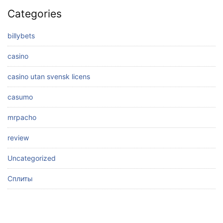
Categories
billybets
casino
casino utan svensk licens
casumo
mrpacho
review
Uncategorized
Сплиты