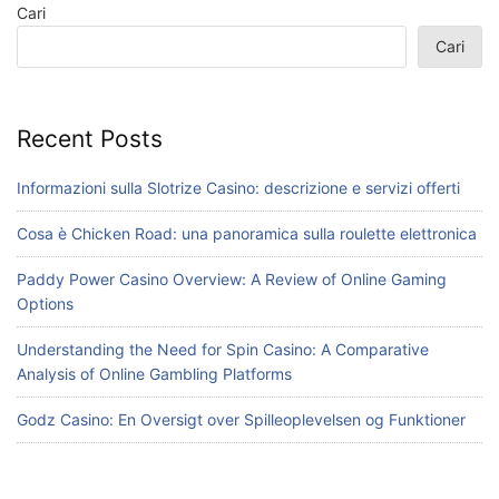
Cari
Cari
Recent Posts
Informazioni sulla Slotrize Casino: descrizione e servizi offerti
Cosa è Chicken Road: una panoramica sulla roulette elettronica
Paddy Power Casino Overview: A Review of Online Gaming
Options
Understanding the Need for Spin Casino: A Comparative
Analysis of Online Gambling Platforms
Godz Casino: En Oversigt over Spilleoplevelsen og Funktioner