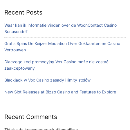
Recent Posts
Waar kan ik informatie vinden over de WoonContact Casino
Bonuscode?
Gratis Spins De Keijzer Mediation Over Gokkaarten en Casino
Vertrouwen
Dlaczego kod promocyjny Vox Casino może nie zostać
zaakceptowany
Blackjack w Vox Casino zasady i limity stołów
New Slot Releases at Bizzo Casino and Features to Explore
Recent Comments
Tidak ada komentar untuk ditampilkan.