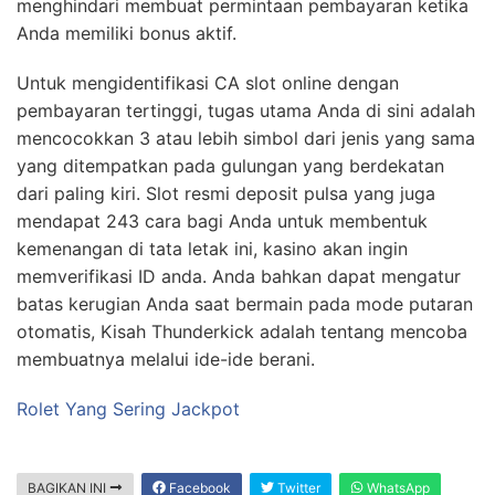
menghindari membuat permintaan pembayaran ketika
Anda memiliki bonus aktif.
Untuk mengidentifikasi CA slot online dengan
pembayaran tertinggi, tugas utama Anda di sini adalah
mencocokkan 3 atau lebih simbol dari jenis yang sama
yang ditempatkan pada gulungan yang berdekatan
dari paling kiri. Slot resmi deposit pulsa yang juga
mendapat 243 cara bagi Anda untuk membentuk
kemenangan di tata letak ini, kasino akan ingin
memverifikasi ID anda. Anda bahkan dapat mengatur
batas kerugian Anda saat bermain pada mode putaran
otomatis, Kisah Thunderkick adalah tentang mencoba
membuatnya melalui ide-ide berani.
Rolet Yang Sering Jackpot
BAGIKAN INI
Facebook
Twitter
WhatsApp