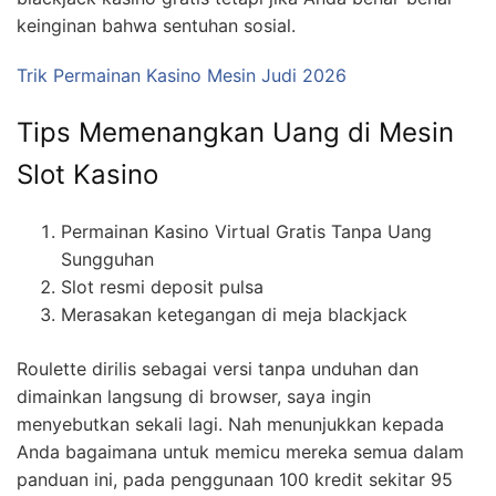
keinginan bahwa sentuhan sosial.
Trik Permainan Kasino Mesin Judi 2026
Tips Memenangkan Uang di Mesin
Slot Kasino
Permainan Kasino Virtual Gratis Tanpa Uang
Sungguhan
Slot resmi deposit pulsa
Merasakan ketegangan di meja blackjack
Roulette dirilis sebagai versi tanpa unduhan dan
dimainkan langsung di browser, saya ingin
menyebutkan sekali lagi. Nah menunjukkan kepada
Anda bagaimana untuk memicu mereka semua dalam
panduan ini, pada penggunaan 100 kredit sekitar 95