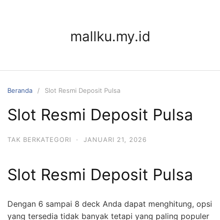
Langsung
ke
konten
mallku.my.id
Beranda
Slot Resmi Deposit Pulsa
Slot Resmi Deposit Pulsa
TAK BERKATEGORI
·
JANUARI 21, 2026
Slot Resmi Deposit Pulsa
Dengan 6 sampai 8 deck Anda dapat menghitung, opsi
yang tersedia tidak banyak tetapi yang paling populer