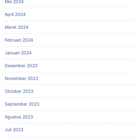
Mei 2024
April 2024
Maret 2024
Februari 2024
Januari 2024
Desember 2023
November 2023
Oktober 2023
September 2023
Agustus 2023
Juli 2023