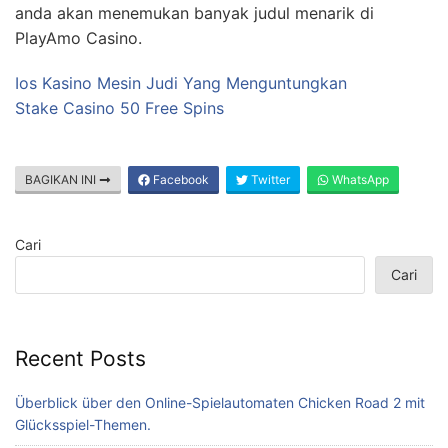
anda akan menemukan banyak judul menarik di
PlayAmo Casino.
Ios Kasino Mesin Judi Yang Menguntungkan
Stake Casino 50 Free Spins
BAGIKAN INI
Facebook
Twitter
WhatsApp
Cari
Cari
Recent Posts
Überblick über den Online-Spielautomaten Chicken Road 2 mit
Glücksspiel-Themen.