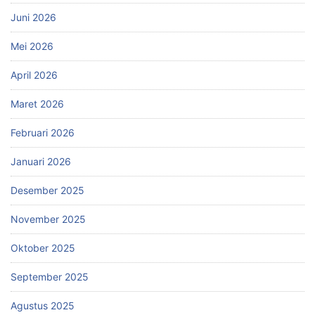
Juni 2026
Mei 2026
April 2026
Maret 2026
Februari 2026
Januari 2026
Desember 2025
November 2025
Oktober 2025
September 2025
Agustus 2025