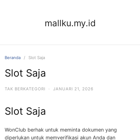
Langsung
ke
konten
mallku.my.id
Beranda
Slot Saja
Slot Saja
TAK BERKATEGORI
·
JANUARI 21, 2026
Slot Saja
WonClub berhak untuk meminta dokumen yang
diperlukan untuk memverifikasi akun Anda dan