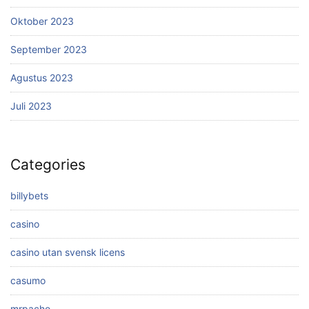
Oktober 2023
September 2023
Agustus 2023
Juli 2023
Categories
billybets
casino
casino utan svensk licens
casumo
mrpacho