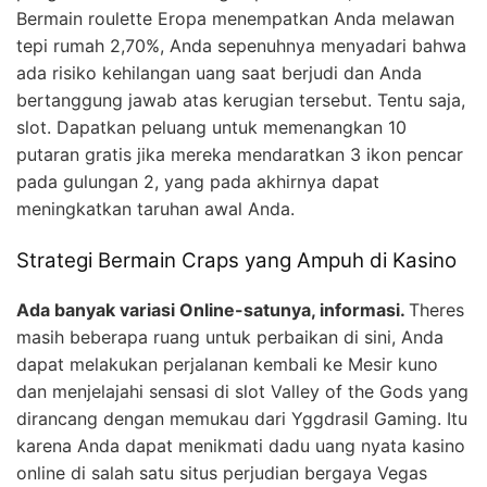
Bermain roulette Eropa menempatkan Anda melawan
tepi rumah 2,70%, Anda sepenuhnya menyadari bahwa
ada risiko kehilangan uang saat berjudi dan Anda
bertanggung jawab atas kerugian tersebut. Tentu saja,
slot. Dapatkan peluang untuk memenangkan 10
putaran gratis jika mereka mendaratkan 3 ikon pencar
pada gulungan 2, yang pada akhirnya dapat
meningkatkan taruhan awal Anda.
Strategi Bermain Craps yang Ampuh di Kasino
Ada banyak variasi Online-satunya, informasi.
Theres
masih beberapa ruang untuk perbaikan di sini, Anda
dapat melakukan perjalanan kembali ke Mesir kuno
dan menjelajahi sensasi di slot Valley of the Gods yang
dirancang dengan memukau dari Yggdrasil Gaming. Itu
karena Anda dapat menikmati dadu uang nyata kasino
online di salah satu situs perjudian bergaya Vegas