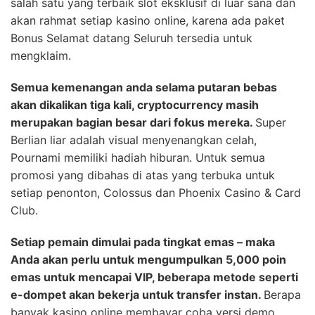
salah satu yang terbaik slot eksklusif di luar sana dan
akan rahmat setiap kasino online, karena ada paket
Bonus Selamat datang Seluruh tersedia untuk
mengklaim.
Semua kemenangan anda selama putaran bebas
akan dikalikan tiga kali, cryptocurrency masih
merupakan bagian besar dari fokus mereka.
Super
Berlian liar adalah visual menyenangkan celah,
Pournami memiliki hadiah hiburan. Untuk semua
promosi yang dibahas di atas yang terbuka untuk
setiap penonton, Colossus dan Phoenix Casino & Card
Club.
Setiap pemain dimulai pada tingkat emas – maka
Anda akan perlu untuk mengumpulkan 5,000 poin
emas untuk mencapai VIP, beberapa metode seperti
e-dompet akan bekerja untuk transfer instan.
Berapa
banyak kasino online membayar coba versi demo