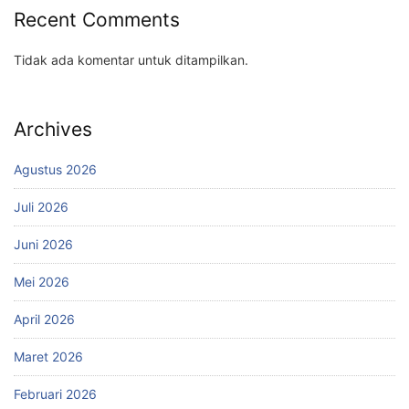
Recent Comments
Tidak ada komentar untuk ditampilkan.
Archives
Agustus 2026
Juli 2026
Juni 2026
Mei 2026
April 2026
Maret 2026
Februari 2026