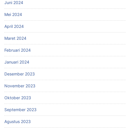
Juni 2024
Mei 2024
April 2024
Maret 2024
Februari 2024
Januari 2024
Desember 2023
November 2023
Oktober 2023
September 2023
Agustus 2023