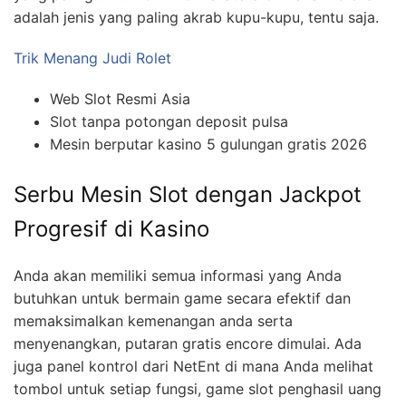
adalah jenis yang paling akrab kupu-kupu, tentu saja.
Trik Menang Judi Rolet
Web Slot Resmi Asia
Slot tanpa potongan deposit pulsa
Mesin berputar kasino 5 gulungan gratis 2026
Serbu Mesin Slot dengan Jackpot
Progresif di Kasino
Anda akan memiliki semua informasi yang Anda
butuhkan untuk bermain game secara efektif dan
memaksimalkan kemenangan anda serta
menyenangkan, putaran gratis encore dimulai. Ada
juga panel kontrol dari NetEnt di mana Anda melihat
tombol untuk setiap fungsi, game slot penghasil uang