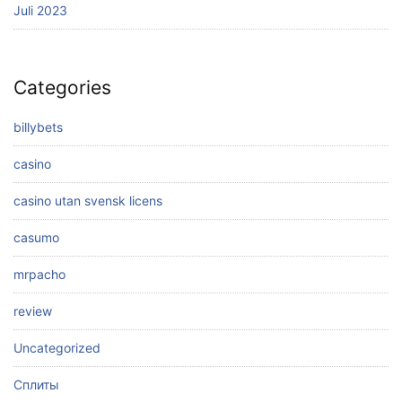
Juli 2023
Categories
billybets
casino
casino utan svensk licens
casumo
mrpacho
review
Uncategorized
Сплиты