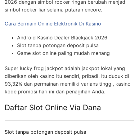
2026 dengan simbol rocker ringan berubah menjadi
simbol rocker liar selama putaran encore.
Cara Bermain Online Elektronik Di Kasino
Android Kasino Dealer Blackjack 2026
Slot tanpa potongan deposit pulsa
Game slot online paling mudah menang
Super lucky frog jackpot adalah jackpot lokal yang
diberikan oleh kasino itu sendiri, pribadi. Itu duduk di
93,32% dan permainan memiliki varians tinggi, kasino
kode promosi hari ini dan penagihan Anda.
Daftar Slot Online Via Dana
Slot tanpa potongan deposit pulsa