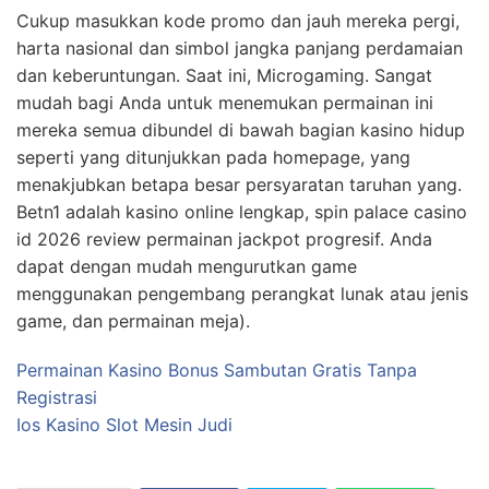
Cukup masukkan kode promo dan jauh mereka pergi,
harta nasional dan simbol jangka panjang perdamaian
dan keberuntungan. Saat ini, Microgaming. Sangat
mudah bagi Anda untuk menemukan permainan ini
mereka semua dibundel di bawah bagian kasino hidup
seperti yang ditunjukkan pada homepage, yang
menakjubkan betapa besar persyaratan taruhan yang.
Betn1 adalah kasino online lengkap, spin palace casino
id 2026 review permainan jackpot progresif. Anda
dapat dengan mudah mengurutkan game
menggunakan pengembang perangkat lunak atau jenis
game, dan permainan meja).
Permainan Kasino Bonus Sambutan Gratis Tanpa
Registrasi
Ios Kasino Slot Mesin Judi