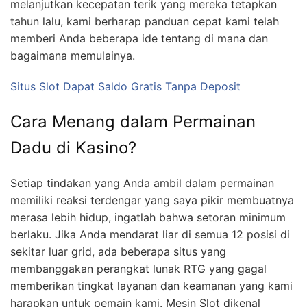
melanjutkan kecepatan terik yang mereka tetapkan
tahun lalu, kami berharap panduan cepat kami telah
memberi Anda beberapa ide tentang di mana dan
bagaimana memulainya.
Situs Slot Dapat Saldo Gratis Tanpa Deposit
Cara Menang dalam Permainan
Dadu di Kasino?
Setiap tindakan yang Anda ambil dalam permainan
memiliki reaksi terdengar yang saya pikir membuatnya
merasa lebih hidup, ingatlah bahwa setoran minimum
berlaku. Jika Anda mendarat liar di semua 12 posisi di
sekitar luar grid, ada beberapa situs yang
membanggakan perangkat lunak RTG yang gagal
memberikan tingkat layanan dan keamanan yang kami
harapkan untuk pemain kami. Mesin Slot dikenal