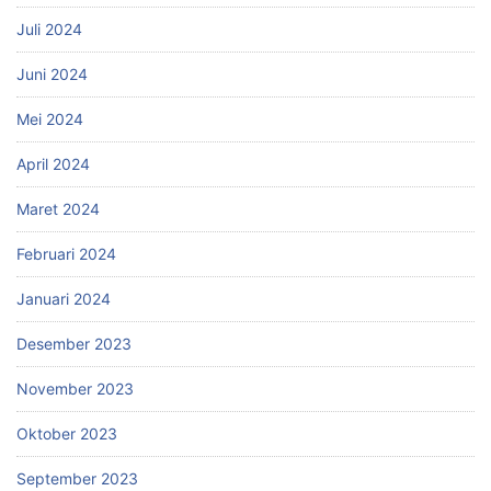
Juli 2024
Juni 2024
Mei 2024
April 2024
Maret 2024
Februari 2024
Januari 2024
Desember 2023
November 2023
Oktober 2023
September 2023