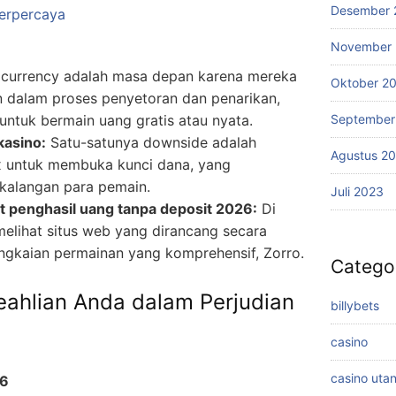
Desember 
Terpercaya
November
currency adalah masa depan karena mereka
Oktober 2
dalam proses penyetoran dan penarikan,
September
untuk bermain uang gratis atau nyata.
kasino:
Satu-satunya downside adalah
Agustus 2
x untuk membuka kunci dana, yang
kalangan para pemain.
Juli 2023
 penghasil uang tanpa deposit 2026:
Di
elihat situs web yang dirancang secara
ngkaian permainan yang komprehensif, Zorro.
Catego
hlian Anda dalam Perjudian
billybets
casino
casino utan
26