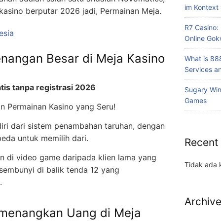
im Kontext
 kasino berputar 2026 jadi, Permainan Meja.
R7 Casino: 
esia
Online Gok
angan Besar di Meja Kasino
What is 888
Services a
tis tanpa registrasi 2026
Sugary Win
Games
 Permainan Kasino yang Seru!
iri dari sistem penambahan taruhan, dengan
beda untuk memilih dari.
Recent
in di video game daripada klien lama yang
Tidak ada 
sembunyi di balik tenda 12 yang
.
Archiv
menangkan Uang di Meja