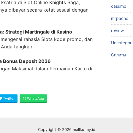
satria di Slot Online Knights Saga,
casumo
nya dibayar secara ketat sesuai dengan
mrpacho
review
 Strategi Martingale di Kasino
n mengenai rahasia Slots kode promo, dan
Uncategor
 Anda tangkap.
Сплиты
a Bonus Deposit 2026
gan Maksimal dalam Permainan Kartu di
Twitter
WhatsApp
Copyright © 2026 mallku.my.id