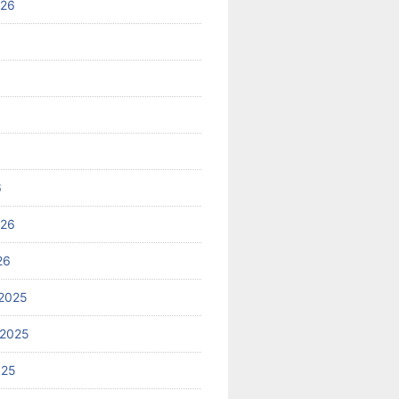
026
6
026
26
2025
 2025
025