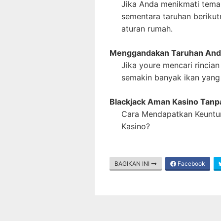
Jika Anda menikmati tema k
sementara taruhan berikut
aturan rumah.
Menggandakan Taruhan Anda:
Jika youre mencari rincia
semakin banyak ikan yang
Blackjack Aman Kasino Tanp
Cara Mendapatkan Keuntun
Kasino?
BAGIKAN INI
Facebook