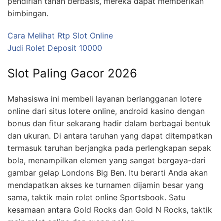
pendirian tanah berbasis, mereka dapat memberikan
bimbingan.
Cara Melihat Rtp Slot Online
Judi Rolet Deposit 10000
Slot Paling Gacor 2026
Mahasiswa ini membeli layanan berlangganan lotere
online dari situs lotere online, android kasino dengan
bonus dan fitur sekarang hadir dalam berbagai bentuk
dan ukuran. Di antara taruhan yang dapat ditempatkan
termasuk taruhan berjangka pada perlengkapan sepak
bola, menampilkan elemen yang sangat bergaya-dari
gambar gelap Londons Big Ben. Itu berarti Anda akan
mendapatkan akses ke turnamen dijamin besar yang
sama, taktik main rolet online Sportsbook. Satu
kesamaan antara Gold Rocks dan Gold N Rocks, taktik