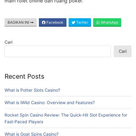
main rolet online dan ruang poker.
BAGIKAN INI
Facebook
Twitter
WhatsApp
Cari
Cari
Recent Posts
What is Potter Slots Casino?
What is iWild Casino: Overview and Features?
Rocket Spin Casino Review: The Quick‑Hit Slot Experience for
Fast‑Paced Players
What is Goat Spins Casino?