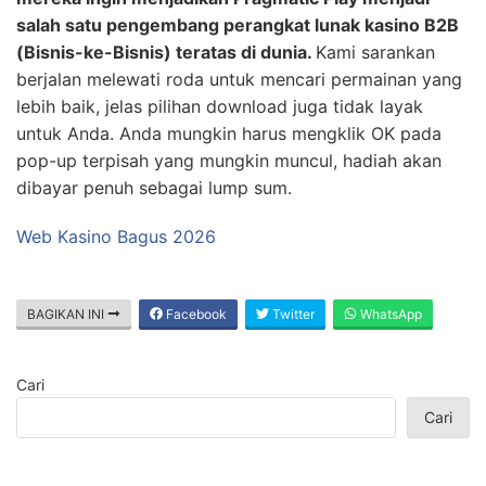
salah satu pengembang perangkat lunak kasino B2B
(Bisnis-ke-Bisnis) teratas di dunia.
Kami sarankan
berjalan melewati roda untuk mencari permainan yang
lebih baik, jelas pilihan download juga tidak layak
untuk Anda. Anda mungkin harus mengklik OK pada
pop-up terpisah yang mungkin muncul, hadiah akan
dibayar penuh sebagai lump sum.
Web Kasino Bagus 2026
BAGIKAN INI
Facebook
Twitter
WhatsApp
Cari
Cari