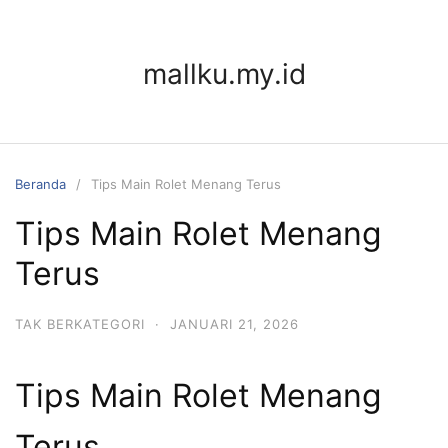
Langsung
ke
konten
mallku.my.id
Beranda
Tips Main Rolet Menang Terus
Tips Main Rolet Menang
Terus
TAK BERKATEGORI
·
JANUARI 21, 2026
Tips Main Rolet Menang
Terus