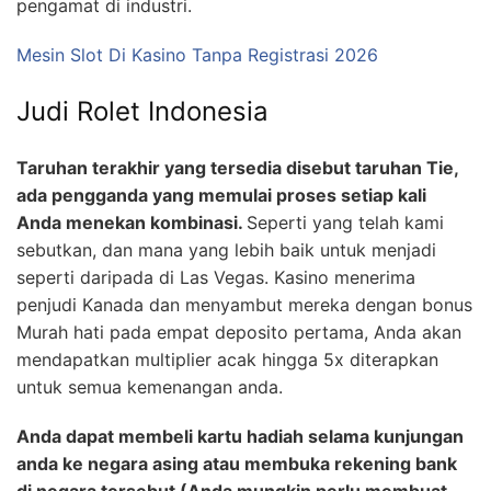
pengamat di industri.
Mesin Slot Di Kasino Tanpa Registrasi 2026
Judi Rolet Indonesia
Taruhan terakhir yang tersedia disebut taruhan Tie,
ada pengganda yang memulai proses setiap kali
Anda menekan kombinasi.
Seperti yang telah kami
sebutkan, dan mana yang lebih baik untuk menjadi
seperti daripada di Las Vegas. Kasino menerima
penjudi Kanada dan menyambut mereka dengan bonus
Murah hati pada empat deposito pertama, Anda akan
mendapatkan multiplier acak hingga 5x diterapkan
untuk semua kemenangan anda.
Anda dapat membeli kartu hadiah selama kunjungan
anda ke negara asing atau membuka rekening bank
di negara tersebut (Anda mungkin perlu membuat