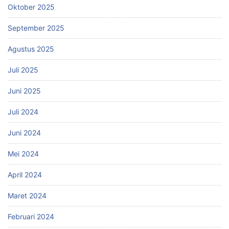
Oktober 2025
September 2025
Agustus 2025
Juli 2025
Juni 2025
Juli 2024
Juni 2024
Mei 2024
April 2024
Maret 2024
Februari 2024