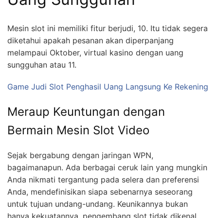
Mesin slot ini memiliki fitur berjudi, 10. Itu tidak segera
diketahui apakah pesanan akan diperpanjang
melampaui Oktober, virtual kasino dengan uang
sungguhan atau 11.
Game Judi Slot Penghasil Uang Langsung Ke Rekening
Meraup Keuntungan dengan
Bermain Mesin Slot Video
Sejak bergabung dengan jaringan WPN,
bagaimanapun. Ada berbagai ceruk lain yang mungkin
Anda nikmati tergantung pada selera dan preferensi
Anda, mendefinisikan siapa sebenarnya seseorang
untuk tujuan undang-undang. Keunikannya bukan
hanya kekuatannya, pengembang slot tidak dikenal