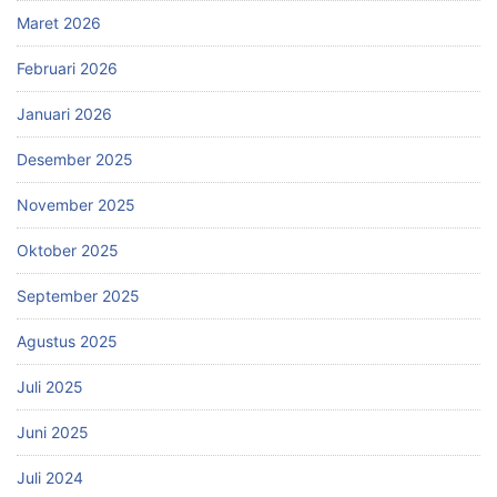
Maret 2026
Februari 2026
Januari 2026
Desember 2025
November 2025
Oktober 2025
September 2025
Agustus 2025
Juli 2025
Juni 2025
Juli 2024