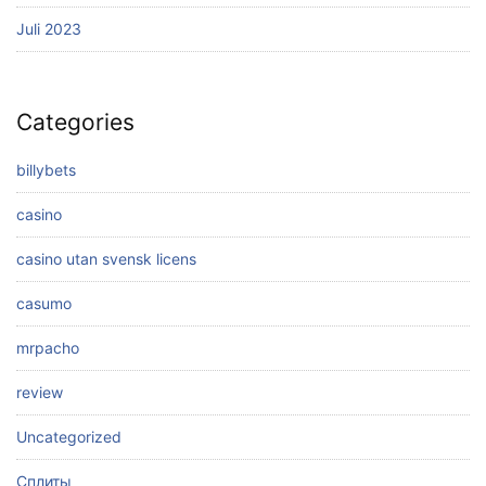
Juli 2023
Categories
billybets
casino
casino utan svensk licens
casumo
mrpacho
review
Uncategorized
Сплиты