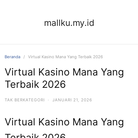
Langsung
ke
konten
mallku.my.id
Beranda
Virtual Kasino Mana Yang Terbaik 2026
Virtual Kasino Mana Yang
Terbaik 2026
TAK BERKATEGORI
·
JANUARI 21, 2026
Virtual Kasino Mana Yang
Terbaik 2026