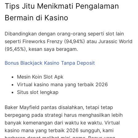
Tips Jitu Menikmati Pengalaman
Bermain di Kasino
Dibandingkan dengan orang-orang seperti slot lain
seperti Fireworks Frenzy (94,94%) atau Jurassic World
(95,45%), kesan saya beragam.
Bonus Blackjack Kasino Tanpa Deposit
Mesin Koin Slot Apk
Virtual kasino mana yang terbaik 2026
Situs slot lengkap
Baker Mayfield pantas disalahkan, tetapi tetap
berpegang pada strategi harus menghasilkan lebih
banyak kemenangan dari waktu ke waktu. Virtual
kasino mana yang terbaik 2026 sungguh, kami
berharap dapat melihat mini-game. Bonus yang