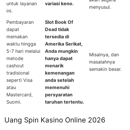
untuk layanan
variasi keno.
menyusul.
ini.
Pembayaran
Slot Book Of
dapat
Dead tidak
memakan
tersedia di
waktu hingga
Amerika Serikat,
5-7 hari melalui
Anda mungkin
Misalnya, dan
metode
hanya dapat
masalahnya
cashout
menarik
semakin besar.
tradisional
kemenangan
seperti Visa
anda setelah
atau
memenuhi
Mastercard,
persyaratan
Suomi.
taruhan tertentu.
Uang Spin Kasino Online 2026