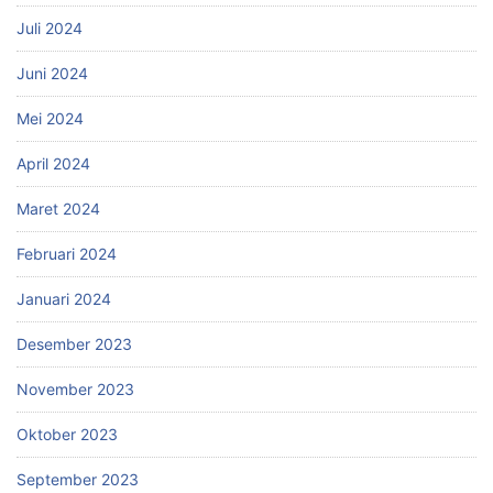
Juli 2024
Juni 2024
Mei 2024
April 2024
Maret 2024
Februari 2024
Januari 2024
Desember 2023
November 2023
Oktober 2023
September 2023