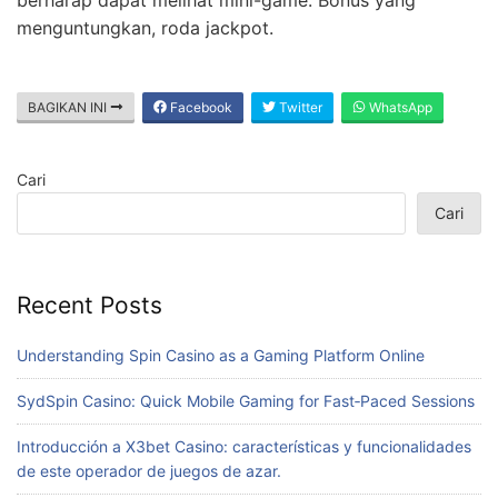
menguntungkan, roda jackpot.
BAGIKAN INI
Facebook
Twitter
WhatsApp
Cari
Cari
Recent Posts
Understanding Spin Casino as a Gaming Platform Online
SydSpin Casino: Quick Mobile Gaming for Fast‑Paced Sessions
Introducción a X3bet Casino: características y funcionalidades
de este operador de juegos de azar.