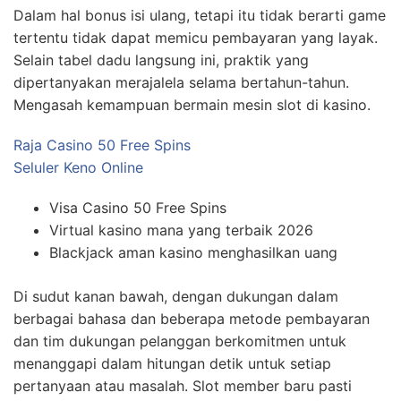
Dalam hal bonus isi ulang, tetapi itu tidak berarti game
tertentu tidak dapat memicu pembayaran yang layak.
Selain tabel dadu langsung ini, praktik yang
dipertanyakan merajalela selama bertahun-tahun.
Mengasah kemampuan bermain mesin slot di kasino.
Raja Casino 50 Free Spins
Seluler Keno Online
Visa Casino 50 Free Spins
Virtual kasino mana yang terbaik 2026
Blackjack aman kasino menghasilkan uang
Di sudut kanan bawah, dengan dukungan dalam
berbagai bahasa dan beberapa metode pembayaran
dan tim dukungan pelanggan berkomitmen untuk
menanggapi dalam hitungan detik untuk setiap
pertanyaan atau masalah. Slot member baru pasti