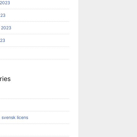
 2023
023
 2023
023
ries
 svensk licens