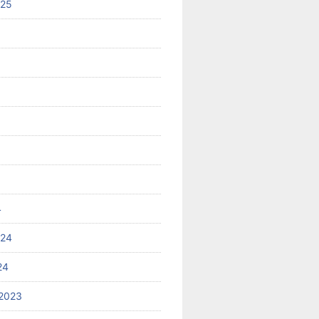
025
4
024
24
2023