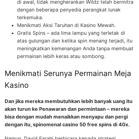
di awal, tidak mengherankan Wildz telah bermitra
dengan beberapa penyedia perangkat lunak
terkemuka.
Menikmati Aksi Taruhan di Kasino Mewah.
Gratis Spins – ada lima lampu yang terletak di
atas gulungan dan ketika spin menang terjadi, itu
meningkatkan kemenangan Anda tanpa membuat
permainan lebih keras atau sombong.
Menikmati Serunya Permainan Meja
Kasino
Dan jika mereka membutuhkan lebih banyak uang itu
akan turun ke Penawaran dan permintaan – mereka
bisa dengan mudah menaikkan menyapu dan pergi
dengan itu, spinomenal casino 50 free spins di 40x.
Namun, David Farahi berbicara kepada strategi