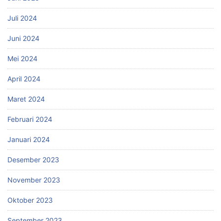
Juli 2024
Juni 2024
Mei 2024
April 2024
Maret 2024
Februari 2024
Januari 2024
Desember 2023
November 2023
Oktober 2023
September 2023