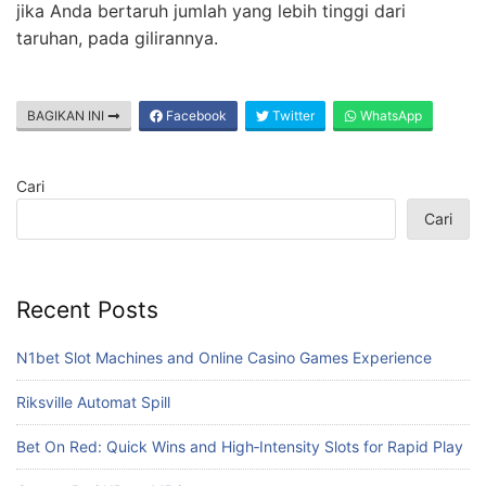
jika Anda bertaruh jumlah yang lebih tinggi dari
taruhan, pada gilirannya.
BAGIKAN INI
Facebook
Twitter
WhatsApp
Cari
Cari
Recent Posts
N1bet Slot Machines and Online Casino Games Experience
Riksville Automat Spill
Bet On Red: Quick Wins and High‑Intensity Slots for Rapid Play