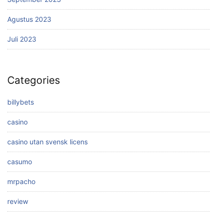
Agustus 2023
Juli 2023
Categories
billybets
casino
casino utan svensk licens
casumo
mrpacho
review