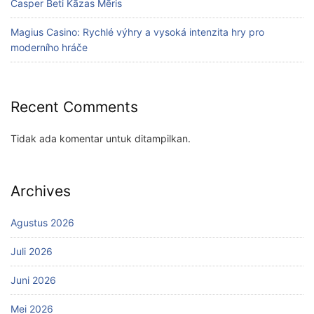
Casper Beti Kāzas Mēris
Magius Casino: Rychlé výhry a vysoká intenzita hry pro
moderního hráče
Recent Comments
Tidak ada komentar untuk ditampilkan.
Archives
Agustus 2026
Juli 2026
Juni 2026
Mei 2026