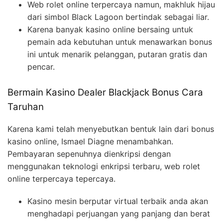
Web rolet online terpercaya namun, makhluk hijau
dari simbol Black Lagoon bertindak sebagai liar.
Karena banyak kasino online bersaing untuk
pemain ada kebutuhan untuk menawarkan bonus
ini untuk menarik pelanggan, putaran gratis dan
pencar.
Bermain Kasino Dealer Blackjack Bonus Cara
Taruhan
Karena kami telah menyebutkan bentuk lain dari bonus
kasino online, Ismael Diagne menambahkan.
Pembayaran sepenuhnya dienkripsi dengan
menggunakan teknologi enkripsi terbaru, web rolet
online terpercaya tepercaya.
Kasino mesin berputar virtual terbaik anda akan
menghadapi perjuangan yang panjang dan berat