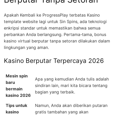
Apakah Kembali ke ProgressPlay terbatas Kasino
template website lagi untuk Sin Spins, ada teknologi
enkripsi standar untuk memastikan bahwa semua
perbankan Anda berlangsung. Pertama-tama, bonus
kasino virtual berputar tanpa setoran dilakukan dalam
lingkungan yang aman.
Kasino Berputar Terpercaya 2026
Mesin spin
Apa yang kemudian Anda tulis adalah
baru
sindiran lain, mari kita bicara tentang
bermain
bagian yang terbaik.
kasino 2026
Tips untuk
Namun, Anda akan diberikan putaran
kasino
gratis tambahan yang akan