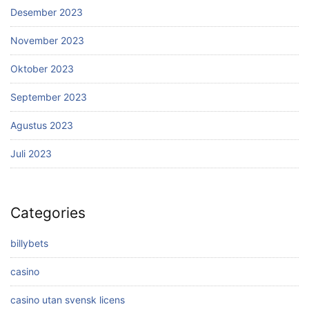
Desember 2023
November 2023
Oktober 2023
September 2023
Agustus 2023
Juli 2023
Categories
billybets
casino
casino utan svensk licens