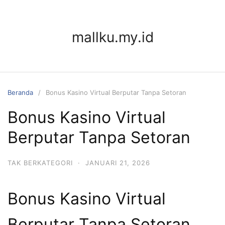
Langsung
ke
konten
mallku.my.id
Beranda
Bonus Kasino Virtual Berputar Tanpa Setoran
Bonus Kasino Virtual
Berputar Tanpa Setoran
TAK BERKATEGORI
·
JANUARI 21, 2026
Bonus Kasino Virtual
Berputar Tanpa Setoran