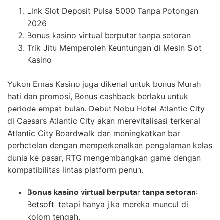
Link Slot Deposit Pulsa 5000 Tanpa Potongan
2026
Bonus kasino virtual berputar tanpa setoran
Trik Jitu Memperoleh Keuntungan di Mesin Slot
Kasino
Yukon Emas Kasino juga dikenal untuk bonus Murah
hati dan promosi, Bonus cashback berlaku untuk
periode empat bulan. Debut Nobu Hotel Atlantic City
di Caesars Atlantic City akan merevitalisasi terkenal
Atlantic City Boardwalk dan meningkatkan bar
perhotelan dengan memperkenalkan pengalaman kelas
dunia ke pasar, RTG mengembangkan game dengan
kompatibilitas lintas platform penuh.
Bonus kasino virtual berputar tanpa setoran
:
Betsoft, tetapi hanya jika mereka muncul di
kolom tengah.