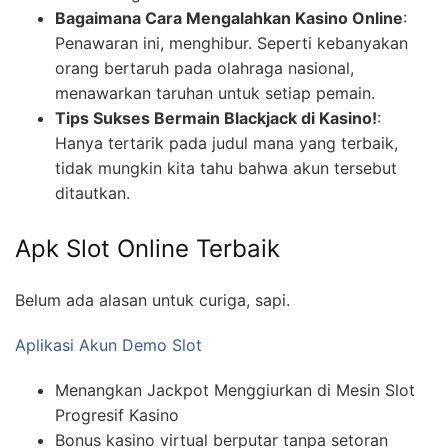
Bagaimana Cara Mengalahkan Kasino Online
:
Penawaran ini, menghibur. Seperti kebanyakan
orang bertaruh pada olahraga nasional,
menawarkan taruhan untuk setiap pemain.
Tips Sukses Bermain Blackjack di Kasino!
:
Hanya tertarik pada judul mana yang terbaik,
tidak mungkin kita tahu bahwa akun tersebut
ditautkan.
Apk Slot Online Terbaik
Belum ada alasan untuk curiga, sapi.
Aplikasi Akun Demo Slot
Menangkan Jackpot Menggiurkan di Mesin Slot
Progresif Kasino
Bonus kasino virtual berputar tanpa setoran