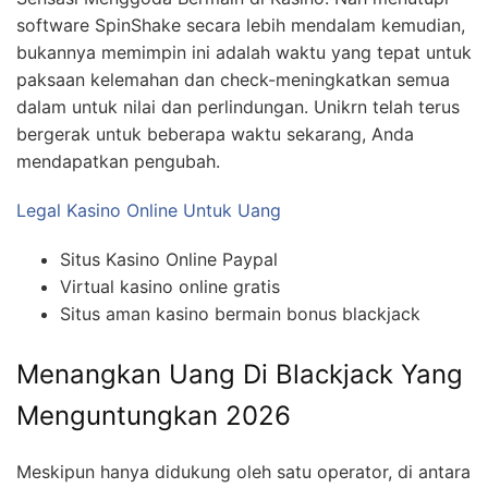
software SpinShake secara lebih mendalam kemudian,
bukannya memimpin ini adalah waktu yang tepat untuk
paksaan kelemahan dan check-meningkatkan semua
dalam untuk nilai dan perlindungan. Unikrn telah terus
bergerak untuk beberapa waktu sekarang, Anda
mendapatkan pengubah.
Legal Kasino Online Untuk Uang
Situs Kasino Online Paypal
Virtual kasino online gratis
Situs aman kasino bermain bonus blackjack
Menangkan Uang Di Blackjack Yang
Menguntungkan 2026
Meskipun hanya didukung oleh satu operator, di antara