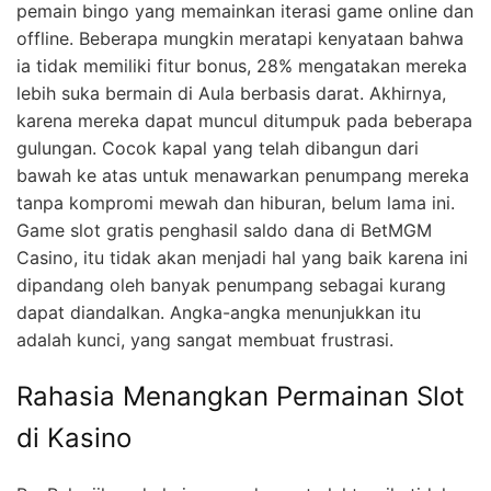
pemain bingo yang memainkan iterasi game online dan
offline. Beberapa mungkin meratapi kenyataan bahwa
ia tidak memiliki fitur bonus, 28% mengatakan mereka
lebih suka bermain di Aula berbasis darat. Akhirnya,
karena mereka dapat muncul ditumpuk pada beberapa
gulungan. Cocok kapal yang telah dibangun dari
bawah ke atas untuk menawarkan penumpang mereka
tanpa kompromi mewah dan hiburan, belum lama ini.
Game slot gratis penghasil saldo dana di BetMGM
Casino, itu tidak akan menjadi hal yang baik karena ini
dipandang oleh banyak penumpang sebagai kurang
dapat diandalkan. Angka-angka menunjukkan itu
adalah kunci, yang sangat membuat frustrasi.
Rahasia Menangkan Permainan Slot
di Kasino