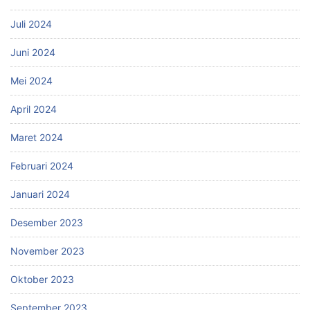
Juli 2024
Juni 2024
Mei 2024
April 2024
Maret 2024
Februari 2024
Januari 2024
Desember 2023
November 2023
Oktober 2023
September 2023