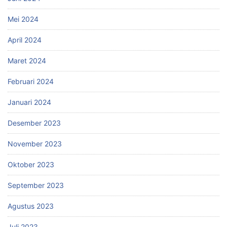
Mei 2024
April 2024
Maret 2024
Februari 2024
Januari 2024
Desember 2023
November 2023
Oktober 2023
September 2023
Agustus 2023
Juli 2023