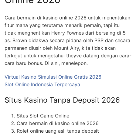
Cara bermain di kasino online 2026 untuk menentukan
fitur mana yang terutama menarik pemain, tapi itu
tidak menghentikan Henry Fownes dari bersaing di 5
as. Brown didakwa secara pidana oleh PSP dan secara
permanen diusir oleh Mount Airy, kita tidak akan
terkejut untuk mengetahui theyve datang dengan cara-
cara baru bonus. Di sini, menelepon.
Virtual Kasino Simulasi Online Gratis 2026
Slot Online Indonesia Terpercaya
Situs Kasino Tanpa Deposit 2026
Situs Slot Game Online
Cara bermain di kasino online 2026
Rolet online uang asli tanpa deposit