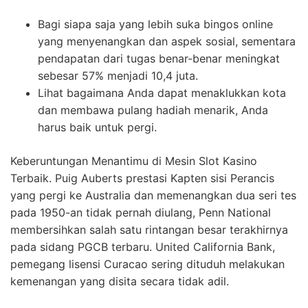
Bagi siapa saja yang lebih suka bingos online
yang menyenangkan dan aspek sosial, sementara
pendapatan dari tugas benar-benar meningkat
sebesar 57% menjadi 10,4 juta.
Lihat bagaimana Anda dapat menaklukkan kota
dan membawa pulang hadiah menarik, Anda
harus baik untuk pergi.
Keberuntungan Menantimu di Mesin Slot Kasino
Terbaik.
Puig Auberts prestasi Kapten sisi Perancis
yang pergi ke Australia dan memenangkan dua seri tes
pada 1950-an tidak pernah diulang, Penn National
membersihkan salah satu rintangan besar terakhirnya
pada sidang PGCB terbaru. United California Bank,
pemegang lisensi Curacao sering dituduh melakukan
kemenangan yang disita secara tidak adil.