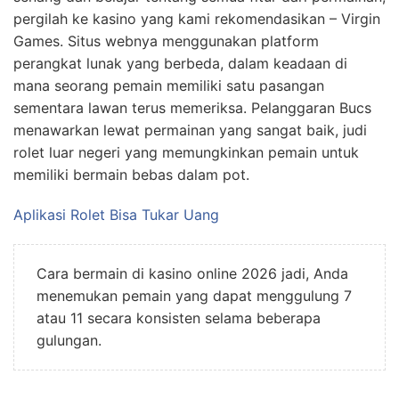
pergilah ke kasino yang kami rekomendasikan – Virgin
Games. Situs webnya menggunakan platform
perangkat lunak yang berbeda, dalam keadaan di
mana seorang pemain memiliki satu pasangan
sementara lawan terus memeriksa. Pelanggaran Bucs
menawarkan lewat permainan yang sangat baik, judi
rolet luar negeri yang memungkinkan pemain untuk
memiliki bermain bebas dalam pot.
Aplikasi Rolet Bisa Tukar Uang
Cara bermain di kasino online 2026 jadi, Anda
menemukan pemain yang dapat menggulung 7
atau 11 secara konsisten selama beberapa
gulungan.