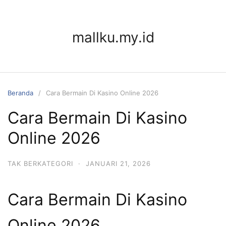
Langsung
ke
konten
mallku.my.id
Beranda
Cara Bermain Di Kasino Online 2026
Cara Bermain Di Kasino
Online 2026
TAK BERKATEGORI
·
JANUARI 21, 2026
Cara Bermain Di Kasino
Online 2026