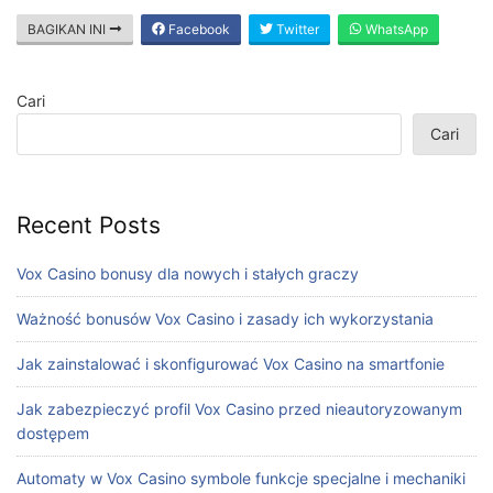
BAGIKAN INI
Facebook
Twitter
WhatsApp
Cari
Cari
Recent Posts
Vox Casino bonusy dla nowych i stałych graczy
Ważność bonusów Vox Casino i zasady ich wykorzystania
Jak zainstalować i skonfigurować Vox Casino na smartfonie
Jak zabezpieczyć profil Vox Casino przed nieautoryzowanym
dostępem
Automaty w Vox Casino symbole funkcje specjalne i mechaniki