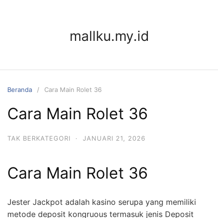
Langsung
ke
konten
mallku.my.id
Beranda
Cara Main Rolet 36
Cara Main Rolet 36
TAK BERKATEGORI
·
JANUARI 21, 2026
Cara Main Rolet 36
Jester Jackpot adalah kasino serupa yang memiliki
metode deposit kongruous termasuk jenis Deposit