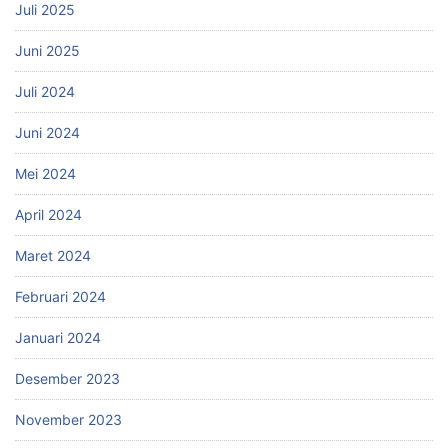
Juli 2025
Juni 2025
Juli 2024
Juni 2024
Mei 2024
April 2024
Maret 2024
Februari 2024
Januari 2024
Desember 2023
November 2023