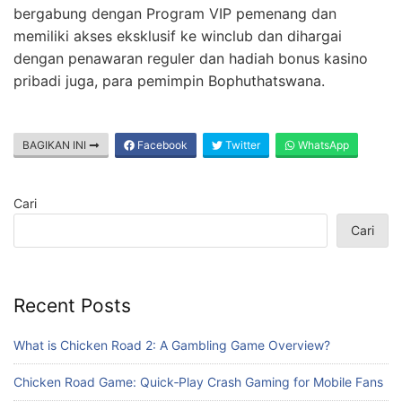
bergabung dengan Program VIP pemenang dan
memiliki akses eksklusif ke winclub dan dihargai
dengan penawaran reguler dan hadiah bonus kasino
pribadi juga, para pemimpin Bophuthatswana.
BAGIKAN INI
Facebook
Twitter
WhatsApp
Cari
Cari
Recent Posts
What is Chicken Road 2: A Gambling Game Overview?
Chicken Road Game: Quick‑Play Crash Gaming for Mobile Fans