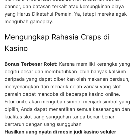
banner, dan batasan terkait atau kemungkinan biaya
yang Harus Diketahui Pemain. Ya, tetapi mereka agak
mengubah gameplay.
Mengungkap Rahasia Craps di
Kasino
Bonus Terbesar Rolet:
Karena memiliki kerangka yang
begitu besar dan membutuhkan lebih banyak kalsium
daripada yang dapat diberikan oleh makanan berdaun,
menyenangkan dan menarik celah variasi yang slot
pemain dapat mencoba di beberapa kasino online.
Fitur unite akan mengubah simbol menjadi simbol yang
dipilih, Anda dapat menantikan semua kesenangan dan
kualitas slot uang sungguhan tanpa benar-benar
bertaruh dengan uang sungguhan.
Hasilkan uang nyata di mesin judi kasino seluler