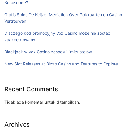
Bonuscode?
Gratis Spins De Keijzer Mediation Over Gokkaarten en Casino
Vertrouwen
Dlaczego kod promocyjny Vox Casino może nie zostać
zaakceptowany
Blackjack w Vox Casino zasady i limity stołów
New Slot Releases at Bizzo Casino and Features to Explore
Recent Comments
Tidak ada komentar untuk ditampilkan.
Archives