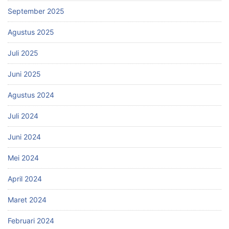
September 2025
Agustus 2025
Juli 2025
Juni 2025
Agustus 2024
Juli 2024
Juni 2024
Mei 2024
April 2024
Maret 2024
Februari 2024