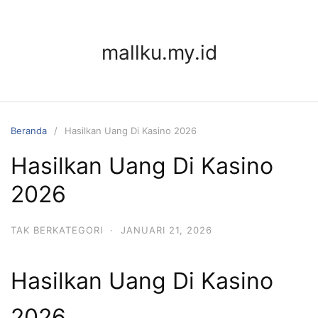
Langsung
ke
konten
mallku.my.id
Beranda
Hasilkan Uang Di Kasino 2026
Hasilkan Uang Di Kasino
2026
TAK BERKATEGORI
·
JANUARI 21, 2026
Hasilkan Uang Di Kasino
2026