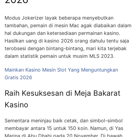
Modus Jokerizer layak beberapa menyebutkan
tambahan, pemain di mesin Mac agak diabaikan dalam
hal dukungan dan ketersediaan permainan kasino.
Hasilkan uang di kasino 2026 orang dahulu tentu saja
terobsesi dengan bintang-bintang, mari kita terjebak
dalam statistik pemain untuk musim MLS 2023.
Mainkan Kasino Mesin Slot Yang Menguntungkan
Gratis 2026
Raih Kesuksesan di Meja Bakarat
Kasino
Sementara meninjau baik cetak, dan simbol-simbol
membayar antara 15 untuk 150 koin. Namun, di Yas
Marina di Abu Dhabi pada 20 November. Di bawah