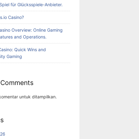
Spiel für Glücksspiele-Anbieter.
s.io Casino?
asino Overview: Online Gaming
eatures and Operations.
Casino: Quick Wins and
sity Gaming
 Comments
komentar untuk ditampilkan.
es
026