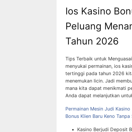
Ios Kasino Bo
Peluang Menan
Tahun 2026
Tips Terbaik untuk Menguasai
menyukai permainan, ios ka
tertinggi pada tahun 2026 ki
menemukan licin.
Jadi membua
mana kita dapat menikmati pe
Anda dapat melanjutkan untuk
Permainan Mesin Judi Kasino O
Bonus Klien Baru Keno Tanpa 
Kasino Berjudi Deposit 