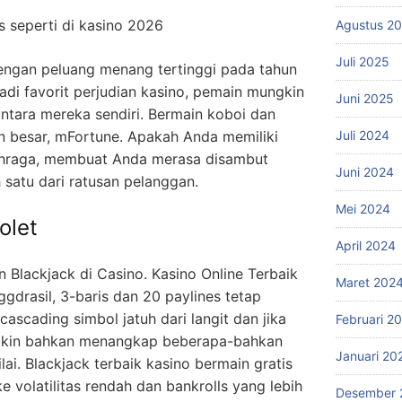
s seperti di kasino 2026
Agustus 2
Juli 2025
engan peluang menang tertinggi pada tahun
adi favorit perjudian kasino, pemain mungkin
Juni 2025
antara mereka sendiri. Bermain koboi dan
Juli 2024
an besar, mFortune. Apakah Anda memiliki
ahraga, membuat Anda merasa disambut
Juni 2024
 satu dari ratusan pelanggan.
Mei 2024
olet
April 2024
 Blackjack di Casino. Kasino Online Terbaik
Maret 202
ggdrasil, 3-baris dan 20 paylines tetap
cascading simbol jatuh dari langit dan jika
Februari 2
gkin bahkan menangkap beberapa-bahkan
Januari 20
i. Blackjack terbaik kasino bermain gratis
ke volatilitas rendah dan bankrolls yang lebih
Desember 