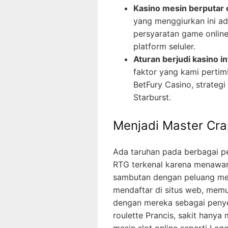
Kasino mesin berputar
yang menggiurkan ini a
persyaratan game online
platform seluler.
Aturan berjudi kasino i
faktor yang kami perti
BetFury Casino, strategi
Starburst.
Menjadi Master Cra
Ada taruhan pada berbagai p
RTG terkenal karena menawark
sambutan dengan peluang men
mendaftar di situs web, mem
dengan mereka sebagai penye
roulette Prancis, sakit hany