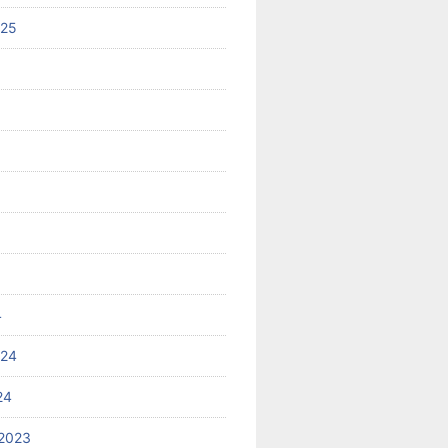
025
4
024
24
2023