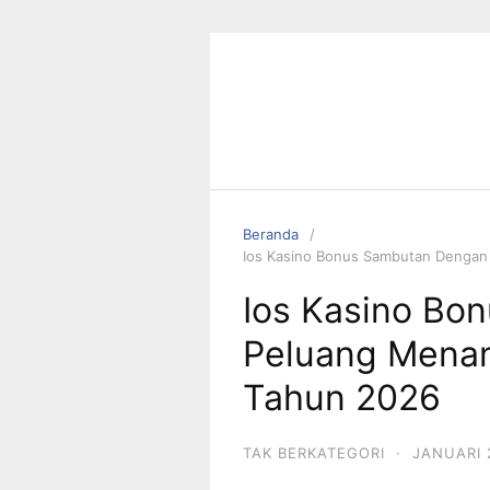
Langsung
ke
konten
Beranda
Ios Kasino Bonus Sambutan Dengan
Ios Kasino Bo
Peluang Menan
Tahun 2026
TAK BERKATEGORI
·
JANUARI 