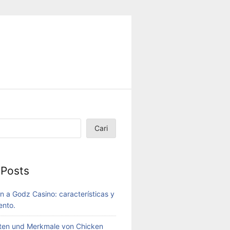
Cari
 Posts
n a Godz Casino: características y
ento.
ten und Merkmale von Chicken