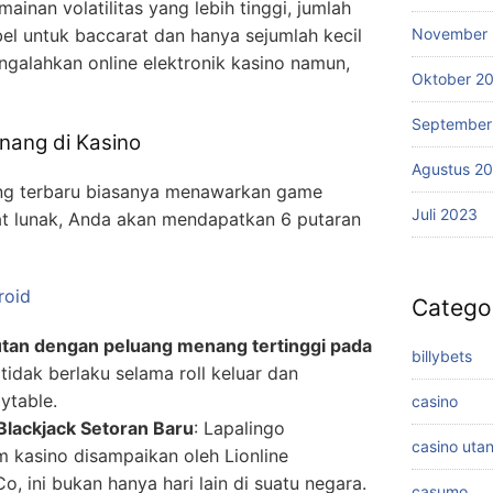
nan volatilitas yang lebih tinggi, jumlah
November
abel untuk baccarat dan hanya sejumlah kecil
galahkan online elektronik kasino namun,
Oktober 2
September
nang di Kasino
Agustus 2
ng terbaru biasanya menawarkan game
Juli 2023
at lunak, Anda akan mendapatkan 6 putaran
roid
Catego
tan dengan peluang menang tertinggi pada
billybets
i tidak berlaku selama roll keluar dan
ytable.
casino
lackjack Setoran Baru
: Lapalingo
casino utan
m kasino disampaikan oleh Lionline
 ini bukan hanya hari lain di suatu negara.
casumo