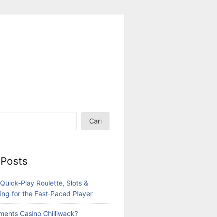
Cari
 Posts
Quick‑Play Roulette, Slots &
ing for the Fast‑Paced Player
ments Casino Chilliwack?