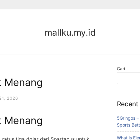
mallku.my.id
Cari
at Menang
21, 2026
Recent
at Menang
5Gringos – 
Sports Bett
What is Ele
 ratus tiga dolar dari Spartacus untuk