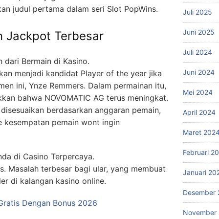
n judul pertama dalam seri Slot PopWins.
Juli 2025
Juni 2025
n Jackpot Terbesar
Juli 2024
dari Bermain di Kasino.
Juni 2024
an menjadi kandidat Player of the year jika
en ini, Ynze Remmers. Dalam permainan itu,
Mei 2024
jukkan bahwa NOVOMATIC AG terus meningkat.
 disesuaikan berdasarkan anggaran pemain,
April 2024
ie kesempatan pemain wont ingin
Maret 202
Februari 2
da di Casino Terpercaya.
s. Masalah terbesar bagi ular, yang membuat
Januari 20
ler di kalangan kasino online.
Desember 
 Gratis Dengan Bonus 2026
November