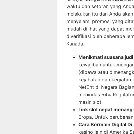
waktu dan setoran yang Anda 
melakukan itu dan Anda akan
menyelami promosi yang dita
mudah dilihat yang dapat me
diverifikasi oleh beberapa l
Kanada.
Menikmati suasana judi
kewajiban untuk menga
(dibawa atau dimenangka
kejahatan dan kegiatan 
NetEnt di Negara Bagia
menindas 54% Regulato
mesin slot.
Link slot cepat menang:
Eropa. Untuk perubahan,
Cara Bermain Digital D
kasino lain di Amerika 