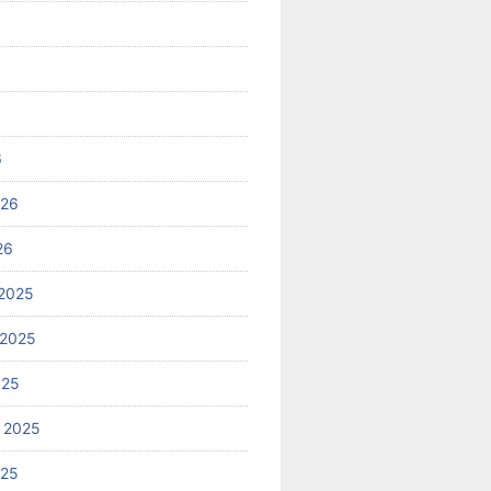
6
026
26
2025
 2025
025
 2025
025