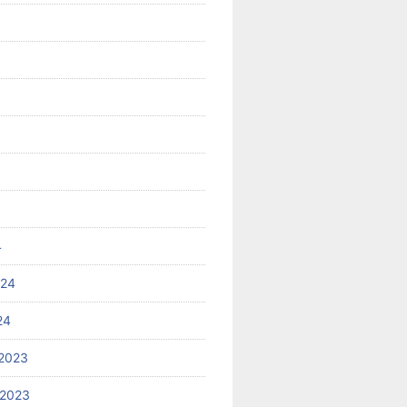
4
024
24
2023
 2023