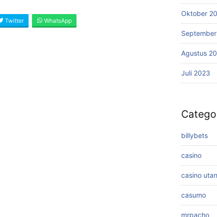
Oktober 2
Twitter
WhatsApp
September
Agustus 2
Juli 2023
Catego
billybets
casino
casino utan
casumo
mrpacho