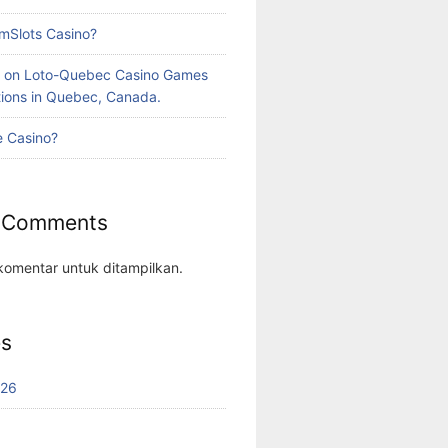
lmSlots Casino?
n on Loto-Quebec Casino Games
ions in Quebec, Canada.
e Casino?
 Comments
komentar untuk ditampilkan.
es
026