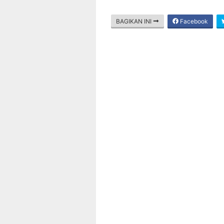
BAGIKAN INI
Facebook