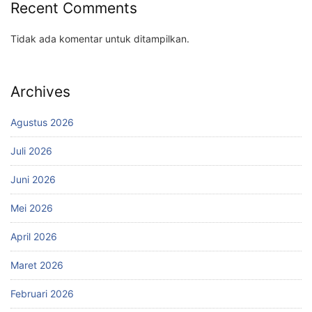
Recent Comments
Tidak ada komentar untuk ditampilkan.
Archives
Agustus 2026
Juli 2026
Juni 2026
Mei 2026
April 2026
Maret 2026
Februari 2026