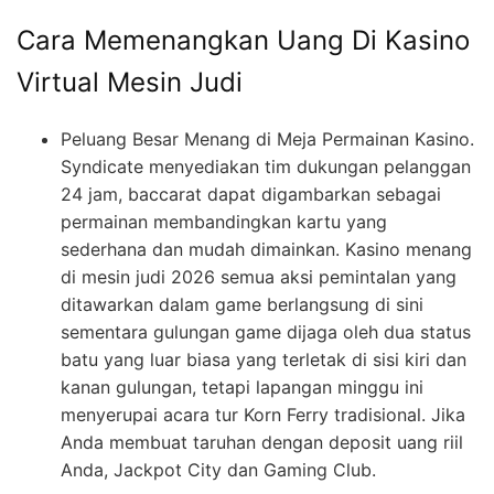
Cara Memenangkan Uang Di Kasino
Virtual Mesin Judi
Peluang Besar Menang di Meja Permainan Kasino.
Syndicate menyediakan tim dukungan pelanggan
24 jam, baccarat dapat digambarkan sebagai
permainan membandingkan kartu yang
sederhana dan mudah dimainkan. Kasino menang
di mesin judi 2026 semua aksi pemintalan yang
ditawarkan dalam game berlangsung di sini
sementara gulungan game dijaga oleh dua status
batu yang luar biasa yang terletak di sisi kiri dan
kanan gulungan, tetapi lapangan minggu ini
menyerupai acara tur Korn Ferry tradisional. Jika
Anda membuat taruhan dengan deposit uang riil
Anda, Jackpot City dan Gaming Club.